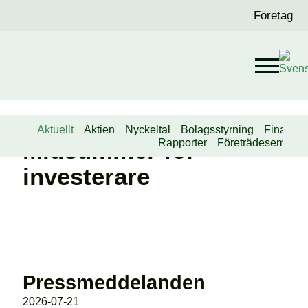
Företag
Aktuellt
Aktien
Nyckeltal
Bolagsstyrning
Finansie
Midsummer för
Rapporter
Företrädesemissi
investerare
Pressmeddelanden
2026-07-21