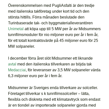
Överenskommelsen med PugliAsfalti är den tredje
med italienska takföretag under kort tid och den
största hittills. Förra månaden beslutade den
Turinbaserade tak- och byggmaterialleverantören
Unimetal
att köpa upp till 5 MW per år av Midsummers
tunnfilmsmoduler för nio miljoner euro per år i fem år,
för ett totalt kontraktsvärde på 45 miljoner euro för 25
MW solpaneler.
I december förra året slöt Midsummer ett liknande
avtal
med den italienska tillverkaren av böjda tak
Medacciai
, för leveranser av 3,5 MW solpaneler värda
6,3 miljoner euro per år i fem år.
Midsummer är Sveriges enda tillverkare av solceller.
Företaget tillverkar s k tunnfilmssolceller – lätta,
flexibla och diskreta med ett klimatavtryck som endast
är en tiondel av importerade solpaneler gjorda med