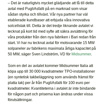
– Det är naturligtvis mycket glädjande att få till detta
avtal med PugliAsfalti på en marknad som visar
sådan styrka och tillväxt. Vår nya partner har väl
etablerade kundbaser att erbjuda våra innovativa
solcellstak till. Detta är det tredje liknande avtalet vi
tecknat på kort tid med syfte att säkra avsättning för
våra produkter från den nya fabriken i Bari redan från
start. Vi har nu tecknat avtal för motsvarande 15 MW
solpaneler av fabrikens maximala årliga kapacitet på
50 MW, säger Sven Lindström, VD för
Midsummer
.
Som en del av avtalet kommer Midsummer Italia att
köpa upp till 30 000 kvadratmeter TPO-installationer
(en syntetisk takbeläggning som används främst för
platta tak) per år från PugliAsfalti för 100 euro per
kvadratmeter. Kvantiteterna i avtalet är inte bindande
för någon part och priserna kan ändras under vissa
förutsättningar.