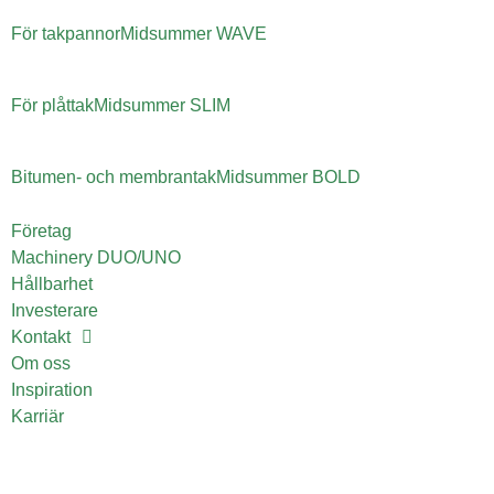
För takpannor
Midsummer
WAVE
För plåttak
Midsummer
SLIM
Bitumen- och membrantak
Midsummer
BOLD
Företag
Machinery DUO/UNO
Hållbarhet
Investerare
Kontakt
Om oss
Inspiration
Karriär