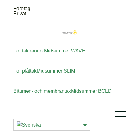
Företag
Privat
För takpannor
Midsummer
WAVE
För plåttak
Midsummer
SLIM
Bitumen- och membrantak
Midsummer
BOLD