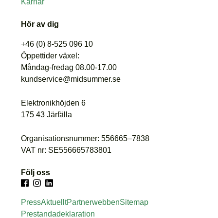
Karriär
Hör av dig
+46 (0) 8-525 096 10
Öppettider växel:
Måndag-fredag 08.00-17.00
kundservice@midsummer.se
Elektronikhöjden 6
175 43 Järfälla
Organisationsnummer: 556665–7838
VAT nr: SE556665783801
Följ oss
Press
Aktuellt
Partnerwebben
Sitemap
Prestandadeklaration