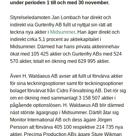
under perioden 1 till och med 30 november.
Styrelseledamoten Jan Lombach har direkt och
indirekt via Gurtenfry AB fullt ut nyttjat sin rätt att
teckna nya aktier i
Midsummer
. Han äger direkt och
indirekt cirka 5,1 procent av aktiekapitalet i
Midsummer. Därmed har hans privata aktieinnehav
ökat med 105 425 aktier och Gurtenfry ABs med 524
570 aktier, totalt en ökning med 629 995 aktier.
Även H. Waldaeus AB avser att fullt ut förvärva aktier
för sina teckningsoptioner samt för teckningsoptioner
bolaget förvärvat från Cidro Förvaltning AB. Det rör sig
om en ökning med sammanlagt 3 158 507 aktier i
pågående optionslösen. H. Waldaeus AB blir därmed
näst störste ägargrupp i Midsummer. Därtill åtar sig
Monitor International AB och dess ägare Jörgen
Persson att förvärva 405 100 respektive 214 735 nya
aktier. Precima Production ABs ägare Sture Wikman