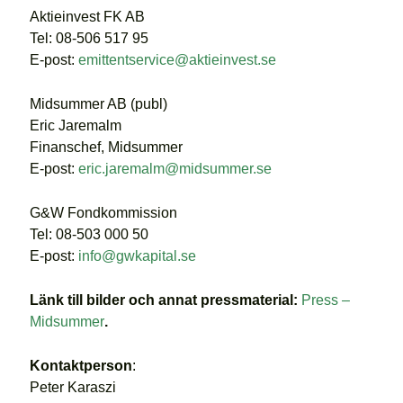
Aktieinvest FK AB
Tel: 08-506 517 95
E-post:
emittentservice@aktieinvest.se
Midsummer AB (publ)
Eric Jaremalm
Finanschef, Midsummer
E-post:
eric.jaremalm@midsummer.se
G&W Fondkommission
Tel: 08-503 000 50
E-post:
info@gwkapital.se
Länk till bilder och annat pressmaterial:
Press –
Midsummer
.
Kontaktperson
:
Peter Karaszi