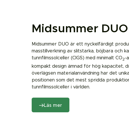
Midsummer DUO
Midsummer DUO är ett nyckelfärdigt produ
masstillverkning av slitstarka, böjbara och k
tunnfilmssolceller (CIGS) med minimalt CO
-
2
kompakt design ämnad för hög kapacitet, d
överlägsen materialanvändning har d
et unik
positionen som det mest spridda produktio
tunnfilmssolceller i världen.
Läs mer