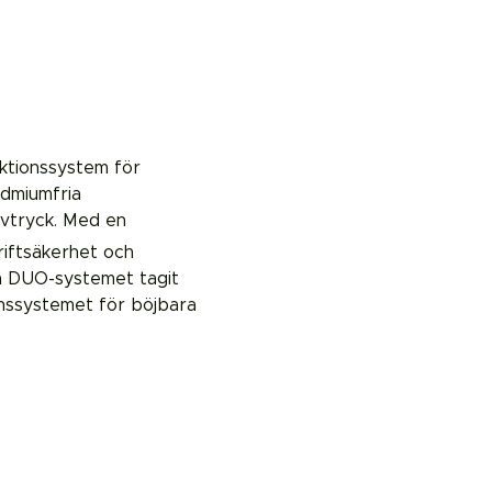
ktionssystem för
admiumfria
avtryck. Med en
riftsäkerhet och
a
DUO-systemet
tagit
nssystemet för böjbara