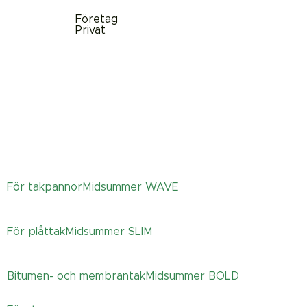
Företag
Privat
För takpannor
Midsummer
WAVE
För plåttak
Midsummer
SLIM
Bitumen- och membrantak
Midsummer
BOLD