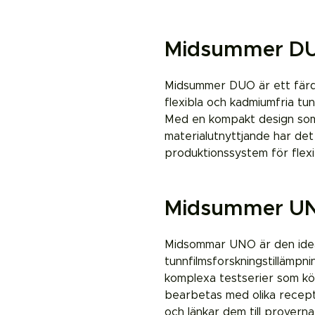
Midsummer D
Midsummer DUO är ett färdi
flexibla och kadmiumfria tun
Med en kompakt design som sy
materialutnyttjande har de
produktionssystem för flexib
Midsummer U
Midsommar UNO är den ideal
tunnfilmsforskningstillämpn
komplexa testserier som kö
bearbetas med olika recept
och länkar dem till prover