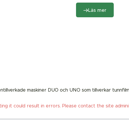
Läs mer
illverkade maskiner DUO och UNO som tillverkar tunnfilmssol
g it could result in errors. Please contact the site admini