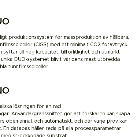
UO
gt produktionssystem för massproduktion av hållbara,
nfilmssolceller (CIGS) med ett minimalt CO2-fotavtryck.
ftar till hög kapacitet, tillförlitlighet och utmärkt
t unika DUO-systemet blivit världens mest utbredda
la tunnfilmssolceller.
NO
iska lösningen för en rad
ingar. Användargränssnittet gör att forskaren kan skapa
rs obemannat och automatiskt, och där varje prov kan
. En databas håller reda på alla processparametrar
na med streckkodade substrat.