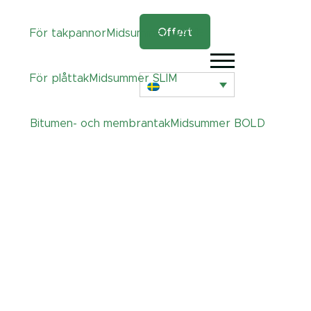
Offert
För takpannor
Midsummer
WAVE
För plåttak
Midsummer
SLIM
Bitumen- och membrantak
Midsummer
BOLD