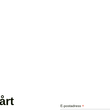
årt
*
E-postadress