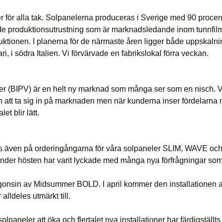
för alla tak. Solpanelerna produceras i Sverige med 90 procen
de produktionsutrustning som är marknadsledande inom tunnfilmsso
tionen. I planerna för de närmaste åren ligger både uppskalning
ari, i södra Italien. Vi förvärvade en fabrikslokal förra veckan.
BIPV) är en helt ny marknad som många ser som en nisch. Vi ska 
ilen att ta sig in på marknaden men när kunderna inser fördelar
et blir lätt.
märks även på orderingångarna för våra solpaneler SLIM, WAVE 
er hösten har varit lyckade med många nya förfrågningar som 
gonsin av Midsummer BOLD. I april kommer den installationen att
ldeles utmärkt till.
lpaneler att öka och flertalet nya installationer har färdigställ