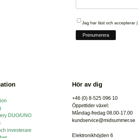
Jag har läst och accepterar
ation
Hör av dig
+46 (0) 8-525 096 10
tion
Öppettider växel:
g
Måndag-fredag 08.00-17.00
nery DUO/UNO
kundservice@midsummer.se
s
ch investerare
Elektronikhöjden 6
het