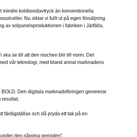
t mindre koldioxidavtryck än konventionella
lceller. Nu siktar vi fullt ut på egen försäljning
 av solpanelsproduktionen i fabriken i Järfälla,
se till att den nischen blir till norm. Det
na med vår teknologi, med bland annat marknadens
och BOLD. Den digitala marknadsföringen genererar
resultat.
 färdigställas och då pryda ett tak på en
ts under den gångna perioden”.