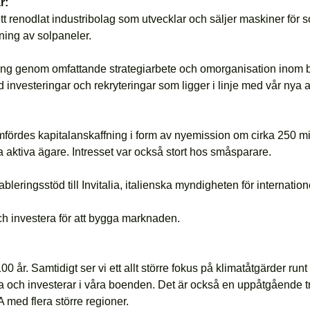
r:
tt renodlat industribolag som utvecklar och säljer maskiner för solce
ning av solpaneler.
dring genom omfattande strategiarbete och omorganisation inom 
investeringar och rekryteringar som ligger i linje med vår nya af
mfördes kapitalanskaffning i form av nyemission om cirka 250 m
nya aktiva ägare. Intresset var också stort hos småsparare.
eringsstöd till Invitalia, italienska myndigheten för internationel
och investera för att bygga marknaden.
0 år. Samtidigt ser vi ett allt större fokus på klimatåtgärder run
emma och investerar i våra boenden. Det är också en uppåtgående 
 med flera större regioner.