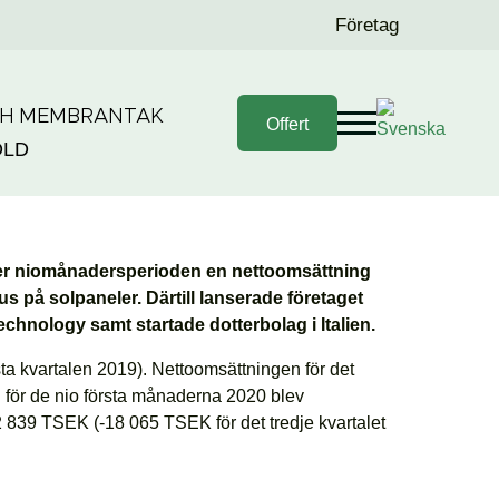
Företag
CH MEMBRANTAK
Offert
OLD
e kvartalet
der niomånadersperioden en nettoomsättning
s på solpaneler. Därtill lanserade företaget
hnology samt startade dotterbolag i Italien.
ta kvartalen 2019). Nettoomsättningen för det
n för de nio första månaderna 2020 blev
2 839 TSEK (-18 065 TSEK för det tredje kvartalet