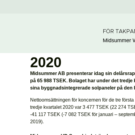
FÖR TAKP
Midsummer
Midsummers delå
2020
Midsummer AB presenterar idag sin delårsrap
på 65 988 TSEK. Bolaget har under det tredje k
sina byggnadsintegrerade solpaneler på den I
Nettoomsättningen för koncernen för de tre först
tredje kvartalet 2020 var 3 477 TSEK (22 274 TSEK
-41 117 TSEK (-7 082 TSEK för januari – september
2019).