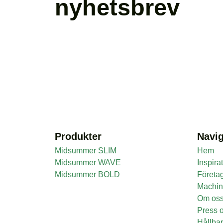
nyhetsbrev
Produkter
Navig
Midsummer SLIM
Hem
Midsummer WAVE
Inspira
Midsummer BOLD
Företa
Machi
Om os
Press o
Hållbar