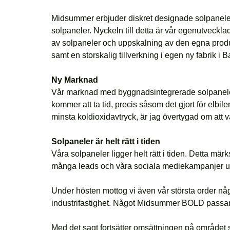
Midsummer erbjuder diskret designade solpaneler 
solpaneler. Nyckeln till detta är vår egenutveckla
av solpaneler och uppskalning av den egna produk
samt en storskalig tillverkning i egen ny fabrik i B
Ny Marknad
Vår marknad med byggnadsintegrerade solpaneler (
kommer att ta tid, precis såsom det gjort för elb
minsta koldioxidavtryck, är jag övertygad om att val
Solpaneler är helt rätt i tiden
Våra solpaneler ligger helt rätt i tiden. Detta 
många leads och våra sociala mediekampanjer und
Under hösten mottog vi även vår största order nå
industrifastighet. Något Midsummer BOLD passar al
Med det sagt fortsätter omsättningen på området so