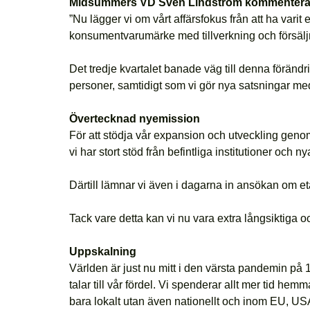
Midsummers VD Sven Lindström kommentera
”Nu lägger vi om vårt affärsfokus från att ha varit e
konsumentvarumärke med tillverkning och försälj
Det tredje kvartalet banade väg till denna förän
personer, samtidigt som vi gör nya satsningar med 
Övertecknad nyemission
För att stödja vår expansion och utveckling geno
vi har stort stöd från befintliga institutioner och 
Därtill lämnar vi även i dagarna in ansökan om etabl
Tack vare detta kan vi nu vara extra långsiktiga 
Uppskalning
Världen är just nu mitt i den värsta pandemin på 10
talar till vår fördel. Vi spenderar allt mer tid h
bara lokalt utan även nationellt och inom EU, USA