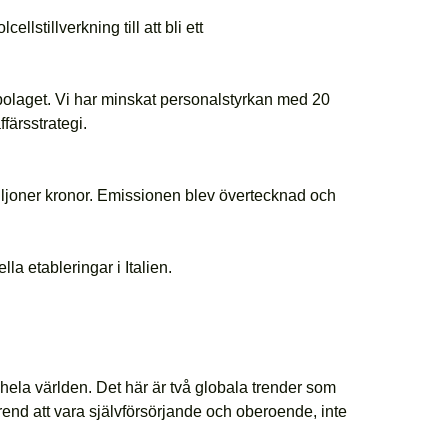
llstillverkning till att bli ett
bolaget. Vi har minskat personalstyrkan med 20
färsstrategi.
iljoner kronor. Emissionen blev övertecknad och
la etableringar i Italien.
t hela världen. Det här är två globala trender som
trend att vara självförsörjande och oberoende, inte