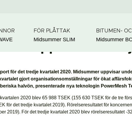
ANNOR
FÖR PLÅTTAK
BITUMEN- O
WAVE
Midsummer
SLIM
Midsummer
B
rsrapport för tredj
port för det tredje kvartalet 2020. Midsummer uppvisar un
vartalet gjort organisationsomställningar för ökat affärsfoku
beriska halvön, presenterade nya teknologin PowerMesh Tec
a kvartalen 2020 blev 65 988 TSEK (155 630 TSEK för de tre förs
 för det tredje kvartalet 2019). Rörelseresultatet för koncerne
 2019). För det tredje kvartalet 2020 blev rörelseresultatet -3