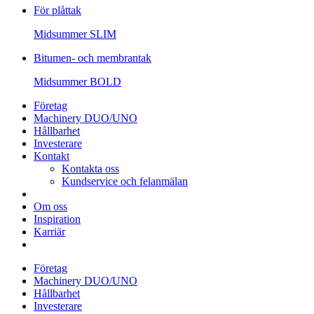
För plåttak
Midsummer
SLIM
Bitumen- och membrantak
Midsummer
BOLD
Företag
Machinery DUO/UNO
Hållbarhet
Investerare
Kontakt
Kontakta oss
Kundservice och felanmälan
Om oss
Inspiration
Karriär
Företag
Machinery DUO/UNO
Hållbarhet
Investerare