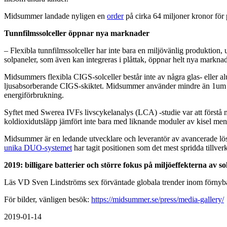
Midsummer landade nyligen en
order
på cirka 64 miljoner kronor för 
Tunnfilmssolceller öppnar nya marknader
– Flexibla tunnfilmssolceller har inte bara en miljövänlig produktion, ut
solpaneler, som även kan integreras i plåttak, öppnar helt nya markna
Midsummers flexibla CIGS-solceller består inte av några glas- eller a
ljusabsorberande CIGS-skiktet. Midsummer använder mindre än 1um (1
energiförbrukning.
Syftet med Swerea IVFs livscykelanalys (LCA) -studie var att förstå 
koldioxidutsläpp jämfört inte bara med liknande moduler av kisel me
Midsummer är en ledande utvecklare och leverantör av avancerade lösni
unika DUO-systemet
har tagit positionen som det mest spridda tillver
2019: billigare batterier och större fokus på miljöeffekterna av so
Läs VD Sven Lindströms sex förväntade globala trender inom förnyb
För bilder, vänligen besök:
https://midsummer.se/press/media-gallery/
2019-01-14