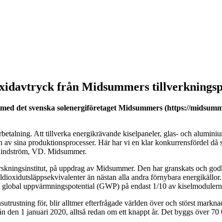
xidavtryck från Midsummers tillverkningspr
rkas med det svenska solenergiföretaget Midsummers (https://midsumm
etalning. Att tillverka energikrävande kiselpaneler, glas- och aluminiu
 av sina produktionsprocesser. Här har vi en klar konkurrensfördel då stu
n Lindström, VD. Midsummer.
forskningsinstitut, på uppdrag av Midsummer. Den har granskats och godk
koldioxidutsläppsekvivalenter än nästan alla andra förnybara energikäl
 en global uppvärmningspotential (GWP) på endast 1/10 av kiselmodulern
rustning för, blir alltmer efterfrågade världen över och störst marknad
ån den 1 januari 2020, alltså redan om ett knappt år. Det byggs över 70 00