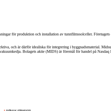
ngar för produktion och installation av tunnfilmssolceller. Företagets e
fektiva, och är därför idealiska för integrering i byggnadsmaterial. Mi
bruten vakuumkedja. Bolagets aktie (MIDS) är föremål för handel på Na
*
indikerar obligatorisk