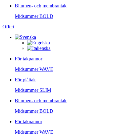
Bitumen- och membrantak
Midsummer
BOLD
Offert
För takpannor
Midsummer
WAVE
För plåttak
Midsummer
SLIM
Bitumen- och membrantak
Midsummer
BOLD
För takpannor
Midsummer
WAVE