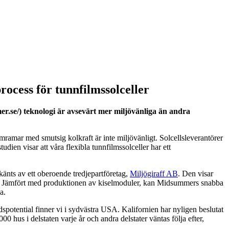
ocess för tunnfilmssolceller
er.se/) teknologi är avsevärt mer miljövänliga än andra
mramar med smutsig kolkraft är inte miljövänligt. Solcellsleverantörer
dien visar att våra flexibla tunnfilmssolceller har ett
änts av ett oberoende tredjepartföretag,
Miljögiraff AB
. Den visar
lor. Jämfört med produktionen av kiselmoduler, kan Midsummers snabba
a.
spotential finner vi i sydvästra USA. Kalifornien har nyligen beslutat
0 hus i delstaten varje år och andra delstater väntas följa efter,