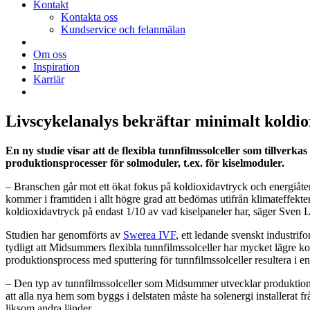
Kontakt
Kontakta oss
Kundservice och felanmälan
Om oss
Inspiration
Karriär
Livscykelanalys bekräftar minimalt koldio
En ny studie visar att de flexibla tunnfilmssolceller som tillve
produktionsprocesser för solmoduler, t.ex. för kiselmoduler.
– Branschen går mot ett ökat fokus på koldioxidavtryck och energiåterb
kommer i framtiden i allt högre grad att bedömas utifrån klimateffekten
koldioxidavtryck på endast 1/10 av vad kiselpaneler har, säger Sve
Studien har genomförts av
Swerea IVF
, ett ledande svenskt industri
tydligt att Midsummers flexibla tunnfilmssolceller har mycket lägre 
produktionsprocess med sputtering för tunnfilmssolceller resultera i
– Den typ av tunnfilmssolceller som Midsummer utvecklar produktionsut
att alla nya hem som byggs i delstaten måste ha solenergi installerat fr
liksom andra länder.