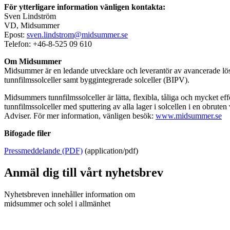
För ytterligare information vänligen kontakta:
Sven Lindström
VD, Midsummer
Epost:
sven.lindstrom@midsummer.se
Telefon: +46-8-525 09 610
Om Midsummer
Midsummer är en ledande utvecklare och leverantör av avancerade lösni
tunnfilmssolceller samt byggintegrerade solceller (BIPV).
Midsummers tunnfilmssolceller är lätta, flexibla, tåliga och mycket ef
tunnfilmssolceller med sputtering av alla lager i solcellen i en o
Adviser. För mer information, vänligen besök:
www.midsummer.se
Bifogade filer
Pressmeddelande (PDF)
(application/pdf)
Anmäl dig till vårt nyhetsbrev
Nyhetsbreven innehåller information om
midsummer och solel i allmänhet