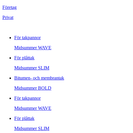
Företag
Privat
För takpannor
Midsummer
WAVE
För plåttak
Midsummer
SLIM
Bitumen- och membrantak
Midsummer
BOLD
För takpannor
Midsummer
WAVE
För plåttak
Midsummer
SLIM