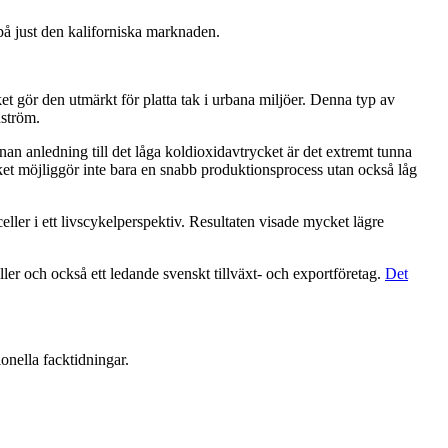
 på just den kaliforniska marknaden.
lket gör den utmärkt för platta tak i urbana miljöer. Denna typ av
dström.
an anledning till det låga koldioxidavtrycket är det extremt tunna
t möjliggör inte bara en snabb produktionsprocess utan också låg
er i ett livscykelperspektiv. Resultaten visade mycket lägre
er och också ett ledande svenskt tillväxt- och exportföretag.
Det
ionella facktidningar.