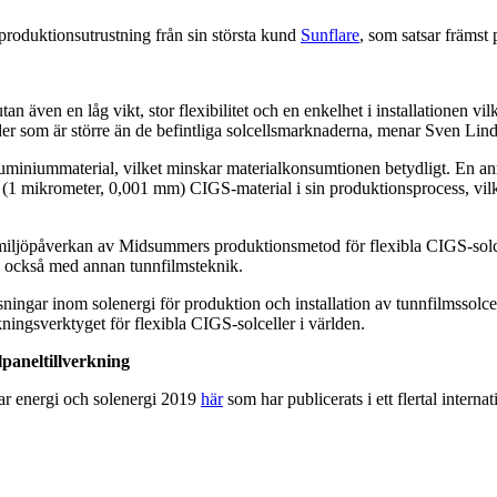
produktionsutrustning från sin största kund
Sunflare
, som satsar främst
an även en låg vikt, stor flexibilitet och en enkelhet i installationen vi
der som är större än de befintliga solcellsmarknaderna, menar Sven Lin
luminiummaterial, vilket minskar materialkonsumtionen betydligt. En ann
 mikrometer, 0,001 mm) CIGS-material i sin produktionsprocess, vilke
miljöpåverkan av Midsummers produktionsmetod för flexibla CIGS-solcell
n också med annan tunnfilmsteknik.
ngar inom solenergi för produktion och installation av tunnfilmssolcell
kningsverktyget för flexibla CIGS-solceller i världen.
lpaneltillverkning
ar energi och solenergi 2019
här
som har publicerats i ett flertal internat