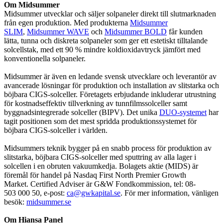
Om Midsummer
Midsummer utvecklar och säljer solpaneler direkt till slutmarknaden
från egen produktion. Med produkterna
Midsummer
SLIM
,
Midsummer WAVE
och
Midsummer BOLD
får kunden
lätta, tunna och diskreta solpaneler som ger ett estetiskt tilltalande
solcellstak, med ett 90 % mindre koldioxidavtryck jämfört med
konventionella solpaneler.
Midsummer är även en ledande svensk utvecklare och leverantör av
avancerade lösningar för produktion och installation av slitstarka och
böjbara CIGS-solceller. Företagets erbjudande inkluderar utrustning
för kostnadseffektiv tillverkning av tunnfilmssolceller samt
byggnadsintegrerade solceller (BIPV). Det unika
DUO-systemet
har
tagit positionen som det mest spridda produktionssystemet för
böjbara CIGS-solceller i världen.
Midsummers teknik bygger på en snabb process för produktion av
slitstarka, böjbara CIGS-solceller med sputtring av alla lager i
solcellen i en obruten vakuumkedja. Bolagets aktie (MIDS) är
föremål för handel på Nasdaq First North Premier Growth
Market.
Certified Adviser är G&W Fondkommission, tel: 08-
503 000 50, e-post:
ca@gwkapital.se
.
För mer information, vänligen
besök:
midsummer.se
Om Hiansa Panel