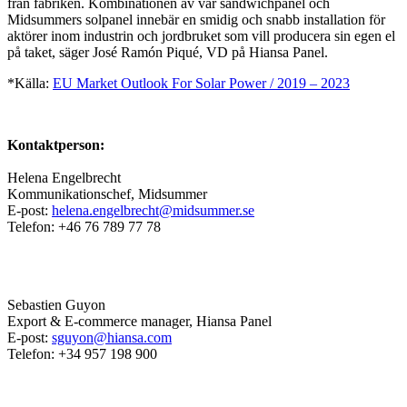
från fabriken. Kombinationen av vår sandwichpanel och
Midsummers solpanel innebär en smidig och snabb installation för
aktörer inom industrin och jordbruket som vill producera sin egen el
på taket, säger José Ramón Piqué, VD på Hiansa Panel.
*Källa:
EU Market Outlook For Solar Power / 2019 – 2023
Kontaktperson:
Helena Engelbrecht
Kommunikationschef, Midsummer
E-post:
helena.engelbrecht@midsummer.se
Telefon: +46 76 789 77 78
Sebastien Guyon
Export & E-commerce manager, Hiansa Panel
E-post:
sguyon@hiansa.com
Telefon: +34 957 198 900