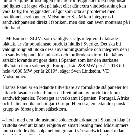
tillför 3 kg/m² är lösningen utmärkt för byggnader med begränsad
möjlighet att lägga vikt på taket eller där extra vindbelastning kan
vara farlig för byggnaden, något som ofta är problemet med
traditionella solpaneler. Midsummer SLIM kan integreras i
sandwichpanelen direkt i fabriken, men den kan även monteras på i
efterhand.
– Midsummer SLIM, som vanligtvis säljs integrerad i falsade
plåttak, är vår populäraste produkt hittills i Sverige. Det ska bli
väldigt roligt att utöka dess användningsområde och integrera den i
en sandwichpanel för industri- och jordbrukssektorn. Det känns
särskilt lovande att göra detta i Spanien som har den starkaste
tillväxten inom solenergi i Europa, från 288 MW per år 2018 till
hela 4,680 MW per år 2019*, säger Sven Lindstöm, VD
Midsummer.
Hiansa Panel är en ledande tillverkare av förmålade stålpaneler för
tak och fasader och erbjuder ett brett utbud av produkter inom
sandwichpaneler. Företaget är verksamt i Spanien, Portugal, Afrika
och Latinamerika och ingår i Grupo Hiemesa, en ledande spansk
grupp av företag inom stålsektorn.
– I och med den blomstrande solenergimarknaden i Spanien idag är
vi stolta över att kunna erbjuda en smart lösning med Midsummers
tunna och flexibla solpanel integrerad i vår sandwichpanel redan