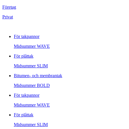
Företag
Privat
För takpannor
Midsummer
WAVE
För plåttak
Midsummer
SLIM
Bitumen- och membrantak
Midsummer
BOLD
För takpannor
Midsummer
WAVE
För plåttak
Midsummer
SLIM