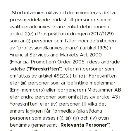
I Storbritannien riktas och kommuniceras detta
pressmeddelande endast till personer som är
kvalificerade investerare enligt definitionen i
artikel 2(e) i Prospektförordningen (2017/1129)
som är (i) personer som faller inom definitionen
av "professionella investerare" i artikel 19(5) i
Financial Services and Markets Act 2000
(Financial Promotion) Order 2005, i dess ändrade
lydelse ("
Föreskriften
"), eller (ii) personer som
omfattas av artikel 49(2)(a) till (d) i Föreskriften,
eller (iii) personer som är befintliga medlemmar
(Eng. members) eller borgenärer i Midsummer AB
eller andra personer som omfattas av artikel 43 i
Föreskriften, eller (iv) personer till vilka det
annars lagligen får förmedlas (alla sådana
personer som avses i (i), (ii), (iii) och (iv) ovan
benämns gemensamt "
Relevanta Personer
").