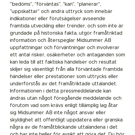
"bedöms", "förväntas", "kan", "planerar",
"uppskattar" och andra uttryck som innebär
indikationer eller förutsägelser avseende
framtida utveckling eller trender, och som inte är
grundade på historiska fakta, utgör framåtriktad
information och återspeglar Midsummer AB
uppfattningar och förväntningar och involverar
ett antal risker, osäkerheter och antaganden som
kan leda till att faktiska händelser och resultat
skiljer sig väsentligt från alla förväntade framtida
händelser eller prestationer som uttrycks eller
underförstås av det framåtriktade uttalandet.
Informationen i detta pressmeddelande kan
ändras utan något föregående meddelande och
förutom vad som krävs enligt tillämplig lag åtar
sig Midsummer AB inte något ansvar eller
skyldighet att offentligt uppdatera eller granska
några av de framåtblickande uttalandena i det
och har inte heller för avsikt att göra det. Du bör