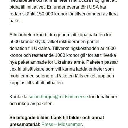
medarbetare och allmänheten har också möjlighet att
bidra till initiativet. En underleverantör i USA har
redan skänkt 150 000 kronor för tillverkningen av flera
paket.
Allmänheten kan bidra genom att köpa paketen för
5000 kronor styck, vilket inkluderar en partiell
donation till Ukraina. Tillverkningskostnaden är 4000
kronor och resterande 1000 kronor går för att tillverka
nya paket ämnade för Ukrainas armé. Paketen passar
t ex friluftsälskare som vill kunna ladda enheter som
mobiler med solenergi. Paketen fälls enkelt upp och
kopplas till valfritt bilbatteri.
Kontakta
solarcharger@midsummer.se
för donationer
och inköp av paketen.
Se bifogade bilder. Länk till bilder och annat
pressmaterial:
Press – Midsummer
.