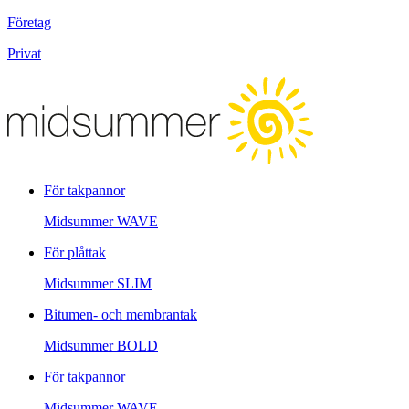
Företag
Privat
För takpannor
Midsummer
WAVE
För plåttak
Midsummer
SLIM
Bitumen- och membrantak
Midsummer
BOLD
För takpannor
Midsummer
WAVE