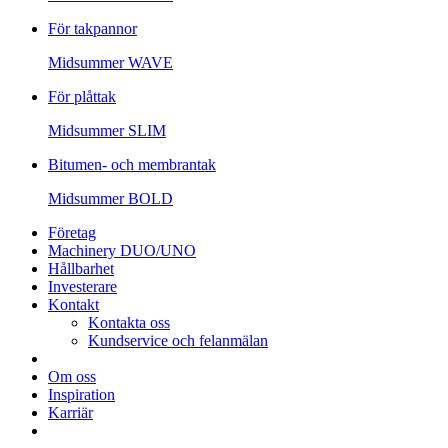
För takpannor
Midsummer
WAVE
För plåttak
Midsummer
SLIM
Bitumen- och membrantak
Midsummer
BOLD
Företag
Machinery DUO/UNO
Hållbarhet
Investerare
Kontakt
Kontakta oss
Kundservice och felanmälan
Om oss
Inspiration
Karriär