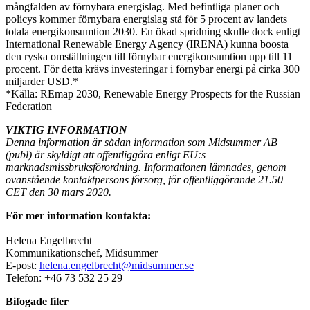
mångfalden av förnybara energislag. Med befintliga planer och
policys kommer förnybara energislag stå för 5 procent av landets
totala energikonsumtion 2030. En ökad spridning skulle dock enligt
International Renewable Energy Agency (IRENA) kunna boosta
den ryska omställningen till förnybar energikonsumtion upp till 11
procent. För detta krävs investeringar i förnybar energi på cirka 300
miljarder USD.*
*Källa: REmap 2030, Renewable Energy Prospects for the Russian
Federation
VIKTIG INFORMATION
Denna information är sådan information som Midsummer AB
(publ) är skyldigt att offentliggöra enligt EU:s
marknadsmissbruksförordning. Informationen lämnades, genom
ovanstående kontaktpersons försorg, för offentliggörande 21.50
CET den 30 mars 2020.
För mer information kontakta:
Helena Engelbrecht
Kommunikationschef, Midsummer
E-post:
helena.engelbrecht@midsummer.se
Telefon: +46 73 532 25 29
Bifogade filer