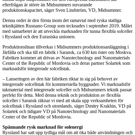
efterfrågan är större än Midsummers nuvarande
produktionskapacitet, säger Sven Lindström, VD, Midsummer.
Denna order är den första inom det ramavtal med ryska statliga
teknikjätten Rusnano Group som tecknades i september 2019. Målet
med samarbetet är att utveckla marknaden för tunna flexibla solceller
i Ryssland och den Eurasiska unionen.
Produktionslinan tillverkas i Midsummers produktionsanläggning i
Järfälla och ska till en fabrik i Saransk, ca 630 km öster om Moskva.
Fabriken kommer att drivas av Nanotechnology and Nanomaterials
Center of the Republic of Mordovia och deras partner Solartek som
marknadsför integrerade solcellstak.
– Lanseringen av den här fabriken riktar in sig på behovet av
integrerade solcellstak för kommersiella byggnader. Vi marknadsför
takmaterial med integrerade solceller och Midsummers teknik passar
perfekt för detta. Med denna teknik och produktion av flexibla
solceller i Saransk räknar vi med att skala upp verksamheten för
solcellstak i Ryssland och utomlands, säger Dmitry Krakhin, VD på
Solartek och tidigare VD på Nanotechnology and Nanomaterials
Center of the Republic of Mordovia.
Spännande rysk marknad för solenergi
Ryssland har satt upp tydliga mål om att öka både användningen och