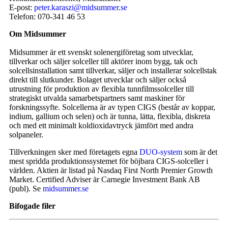
E-post:
peter.karaszi@midsummer.se
Telefon: 070-341 46 53
Om Midsummer
Midsummer är ett svenskt solenergiföretag som utvecklar,
tillverkar och säljer solceller till aktörer inom bygg, tak och
solcellsinstallation samt tillverkar, säljer och installerar solcellstak
direkt till slutkunder. Bolaget utvecklar och säljer också
utrustning för produktion av flexibla tunnfilmssolceller till
strategiskt utvalda samarbetspartners samt maskiner för
forskningssyfte. Solcellerna är av typen CIGS (består av koppar,
indium, gallium och selen) och är tunna, lätta, flexibla, diskreta
och med ett minimalt koldioxidavtryck jämfört med andra
solpaneler.
Tillverkningen sker med företagets egna
DUO-system
som är det
mest spridda produktionssystemet för böjbara CIGS-solceller i
världen. Aktien är listad på Nasdaq First North Premier Growth
Market. Certified Adviser är Carnegie Investment Bank AB
(publ). Se
midsummer.se
Bifogade filer