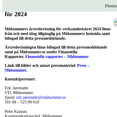
Föret
Midsummer publicerar årsredovisning
för 2024
Midsummers årsredovisning för verksamhetsåret 2024 finns
från och med idag tillgänglig på Midsummers hemsida samt
bifogad till detta pressmeddelande.
Årsredovisningen finns bifogad till detta pressmeddelande
samt på Midsummer.se under Finansiella
Rapporter,
Finansiella rapporter – Midsummer
Länk till bilder och annat pressmaterial:
Press –
Midsummer
.
Kontaktpersoner
:
Eric Jaremalm
VD, Midsummer
Epost:
eric.jaremalm@midsummer.se
Tel: 08 – 525 09 610
Peter Karaszi
Kommunikationschef, Midsummer