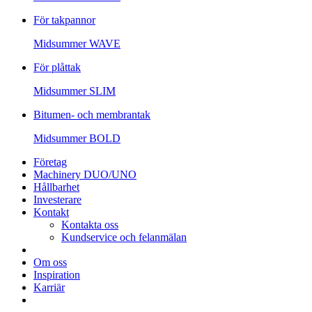
För takpannor
Midsummer
WAVE
För plåttak
Midsummer
SLIM
Bitumen- och membrantak
Midsummer
BOLD
Företag
Machinery DUO/UNO
Hållbarhet
Investerare
Kontakt
Kontakta oss
Kundservice och felanmälan
Om oss
Inspiration
Karriär