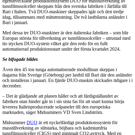
egenutvecklade produktionssystem DUO för masstillverkning av
tunnfilmssolceller skeppats från den svenska fabriken i Järfälla till
Bari i Italien. Två DUO-maskiner skeppades igår och den tredje
idag, tillsammans med mätutrustning. De två lastbilarna anländer i
Bari i januari.
Med dessa tre DUO-maskiner är den italienska fabriken – som blir
Europas största för tillverkning av tunnfilmssolceller – utrustad med
tio stycken DUO-system vilket gör den redo för en fullt
automatiserad produktionsstart under det första kvartalet 2024.
Se bifogade bilder.
Även den 45 ton tunga automatiserade modullinan skeppas i
dagarna från Sverige (Göteborg) per lastbil till Bari där den anländer
och installeras i januari. En fjärde DUO-maskin skickades tidigare i i
december.
– Det är glädjande att planen håller och att färdigställandet av
fabriken utan hinder går in i sin sista fas för att snart kunna börja
leverera Italienproducerade solpaneler till den europeiska
marknaden, säger Midsummers VD Sven Lindström.
Midsummer
DUO
är ett nyckelfärdigt produktionssystem för
masstillverkning av slitstarka, böjbara och kadmiumfria
tunnfilmssolceller (CIGS) med minimalt CO2-avtryck. Med en