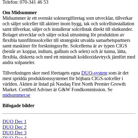
Telefon: 070-341 46 53
Om Midsummer
Midsummer är ett svenskt solenergiföretag som utvecklar, tillverkar
och säljer solceller till aktörer inom bygg, tak och solcellsinstallation
samt tillverkar, säljer och installerar solcellstak direkt till slutkunder.
Bolaget utvecklar och säljer också utrustning för produktion av
flexibla tunnfilmssolceller till strategiskt utvalda samarbetspartners
samt maskiner för forskningssyfte. Solcellerna är av typen CIGS
(består av koppar, indium, gallium och selen) och är tunna, lätta,
flexibla, diskreta och med ett minimalt koldioxidavtryck jämfört med
andra solpaneler.
Tillverkningen sker med företagets egna
DUO-system
som är det
mest spridda produktionssystemet för böjbara CIGS-solceller i
världen. Aktien är listad på Nasdaq First North Premier Growth
Market. Certified Adviser är G&W Fondkommission. Se
midsummer.se
Bifogade bilder
DUO Dec 1
DUO Dec 2
DUO Dec 3