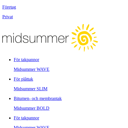
Företag
Privat
För takpannor
Midsummer
WAVE
För plåttak
Midsummer
SLIM
Bitumen- och membrantak
Midsummer
BOLD
För takpannor
Midsummer
WAVE