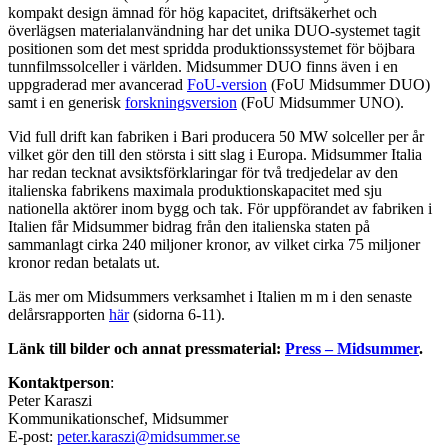
kompakt design ämnad för hög kapacitet, driftsäkerhet och
överlägsen materialanvändning har det unika DUO-systemet tagit
positionen som det mest spridda produktionssystemet för böjbara
tunnfilmssolceller i världen. Midsummer DUO finns även i en
uppgraderad mer avancerad
FoU-version
(FoU Midsummer DUO)
samt i en generisk
forskningsversion
(FoU Midsummer UNO).
Vid full drift kan fabriken i Bari producera 50 MW solceller per år
vilket gör den till den största i sitt slag i Europa. Midsummer Italia
har redan tecknat avsiktsförklaringar för två tredjedelar av den
italienska fabrikens maximala produktionskapacitet med sju
nationella aktörer inom bygg och tak. För uppförandet av fabriken i
Italien får Midsummer bidrag från den italienska staten på
sammanlagt cirka 240 miljoner kronor, av vilket cirka 75 miljoner
kronor redan betalats ut.
Läs mer om Midsummers verksamhet i Italien m m i den senaste
delårsrapporten
här
(sidorna 6-11).
Länk till bilder och annat pressmaterial:
Press – Midsummer
.
Kontaktperson
:
Peter Karaszi
Kommunikationschef, Midsummer
E-post:
peter.karaszi@midsummer.se