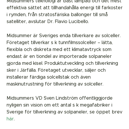
Midsummers teknologi är bäst lämpad och det mest
effektiva sättet att tillhandahålla energi till farkoster
i rymden, från stratosfäriska ballonger till små
satelliter, avslutar Dr. Flavio Lucibello.
Midsummer är Sveriges enda tillverkare av solceller.
Företaget tillverkar s k tunnfilmssolceller – lätta,
flexibla och diskreta med ett klimatavtryck som
endast är en tiondel av importerade solpaneler
gjorda med kisel. Produktutveckling och tillverkning
sker i Järfälla. Företaget utvecklar, säljer och
installerar färdiga solcellstak och även
maskinutrustning för tillverkning av solceller.
Midsummers VD Sven Lindström offentliggjorde
nyligen sin vision om ett antal s k megafabriker i
Sverige för tillverkning av solpaneler, se öppet brev
här
.