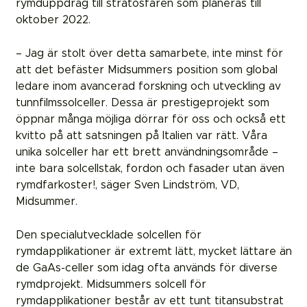
rymduppdrag till stratosfären som planeras till
oktober 2022.
– Jag är stolt över detta samarbete, inte minst för
att det befäster Midsummers position som global
ledare inom avancerad forskning och utveckling av
tunnfilmssolceller. Dessa är prestigeprojekt som
öppnar många möjliga dörrar för oss och också ett
kvitto på att satsningen på Italien var rätt. Våra
unika solceller har ett brett användningsområde –
inte bara solcellstak, fordon och fasader utan även
rymdfarkoster!, säger Sven Lindström, VD,
Midsummer.
Den specialutvecklade solcellen för
rymdapplikationer är extremt lätt, mycket lättare än
de GaAs-celler som idag ofta används för diverse
rymdprojekt. Midsummers solcell för
rymdapplikationer består av ett tunt titansubstrat