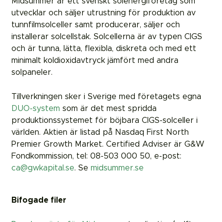
Midsummer är ett svenskt solenergiföretag som
utvecklar och säljer utrustning för produktion av
tunnfilmsolceller samt producerar, säljer och
installerar solcellstak. Solcellerna är av typen CIGS
och är tunna, lätta, flexibla, diskreta och med ett
minimalt koldioxidavtryck jämfört med andra
solpaneler.
Tillverkningen sker i Sverige med företagets egna
DUO-system
som är det mest spridda
produktionssystemet för böjbara CIGS-solceller i
världen. Aktien är listad på Nasdaq First North
Premier Growth Market. Certified Adviser är G&W
Fondkommission, tel: 08-503 000 50, e-post:
ca@gwkapital.se
. Se
midsummer.se
Bifogade filer