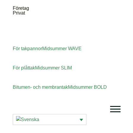
Företag
Privat
För takpannor
Midsummer
WAVE
För plåttak
Midsummer
SLIM
Bitumen- och membrantak
Midsummer
BOLD