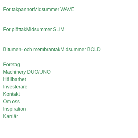
För takpannor
Midsummer
WAVE
För plåttak
Midsummer
SLIM
Bitumen- och membrantak
Midsummer
BOLD
Företag
Machinery DUO/UNO
Hållbarhet
Investerare
Kontakt
Om oss
Inspiration
Karriär