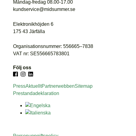
Måndag-fredag 08.00-17.00
kundservice@midsummer.se
Elektronikhöjden 6
175 43 Järfälla
Organisationsnummer: 556665–7838
VAT nr: SE556665783801
Följ oss
Press
Aktuellt
Partnerwebben
Sitemap
Prestandadeklaration
Personuppgiftspolicy