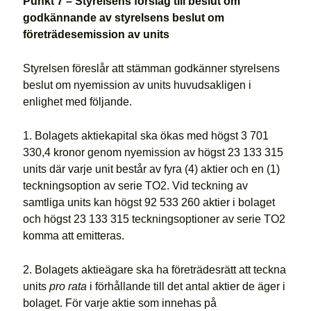
Punkt 7 – Styrelsens förslag till beslut om
godkännande av styrelsens beslut om
företrädesemission av units
Styrelsen föreslår att stämman godkänner styrelsens
beslut om nyemission av units huvudsakligen i
enlighet med följande.
1. Bolagets aktiekapital ska ökas med högst 3 701
330,4 kronor genom nyemission av högst 23 133 315
units där varje unit består av fyra (4) aktier och en (1)
teckningsoption av serie TO2. Vid teckning av
samtliga units kan högst 92 533 260 aktier i bolaget
och högst 23 133 315 teckningsoptioner av serie TO2
komma att emitteras.
2. Bolagets aktieägare ska ha företrädesrätt att teckna
units
pro rata
i förhållande till det antal aktier de äger i
bolaget. För varje aktie som innehas på