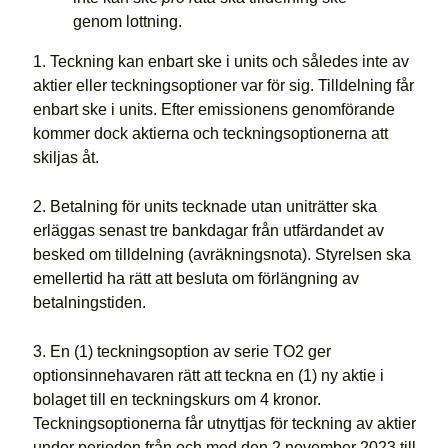
genom lottning.
1. Teckning kan enbart ske i units och således inte av
aktier eller teckningsoptioner var för sig. Tilldelning får
enbart ske i units. Efter emissionens genomförande
kommer dock aktierna och teckningsoptionerna att
skiljas åt.
2. Betalning för units tecknade utan uniträtter ska
erläggas senast tre bankdagar från utfärdandet av
besked om tilldelning (avräkningsnota). Styrelsen ska
emellertid ha rätt att besluta om förlängning av
betalningstiden.
3. En (1) teckningsoption av serie TO2 ger
optionsinnehavaren rätt att teckna en (1) ny aktie i
bolaget till en teckningskurs om 4 kronor.
Teckningsoptionerna får utnyttjas för teckning av aktier
under perioden från och med den 2 november 2023 till