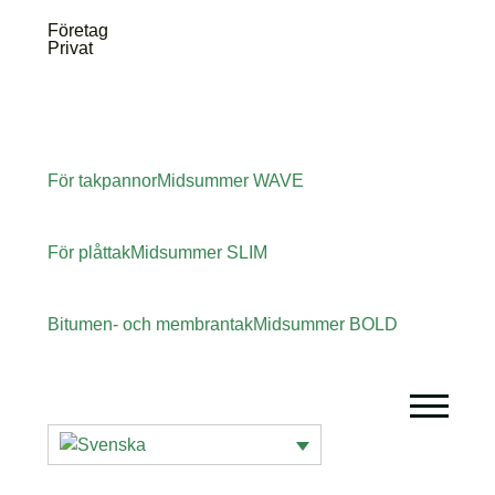
Företag
Privat
För takpannor
Midsummer
WAVE
För plåttak
Midsummer
SLIM
Bitumen- och membrantak
Midsummer
BOLD