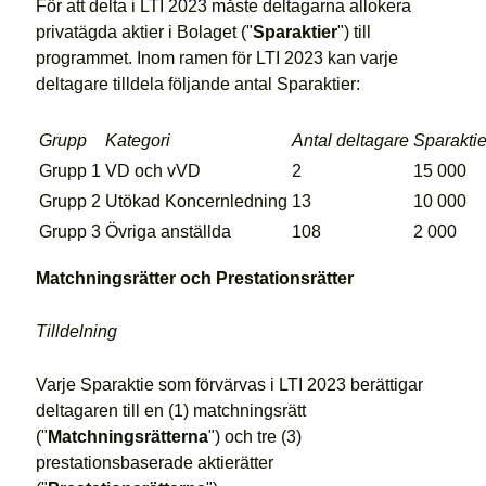
För att delta i LTI 2023 måste deltagarna allokera
privatägda aktier i Bolaget ("
Sparaktier
") till
programmet. Inom ramen för LTI 2023 kan varje
deltagare tilldela följande antal Sparaktier:
Grupp
Kategori
Antal deltagare
Sparaktie
Grupp 1
VD och vVD
2
15 000
Grupp 2
Utökad Koncernledning
13
10 000
Grupp 3
Övriga anställda
108
2 000
Matchningsrätter och Prestationsrätter
Tilldelning
Varje Sparaktie som förvärvas i LTI 2023 berättigar
deltagaren till en (1) matchningsrätt
("
Matchningsrätterna
") och tre (3)
prestationsbaserade aktierätter