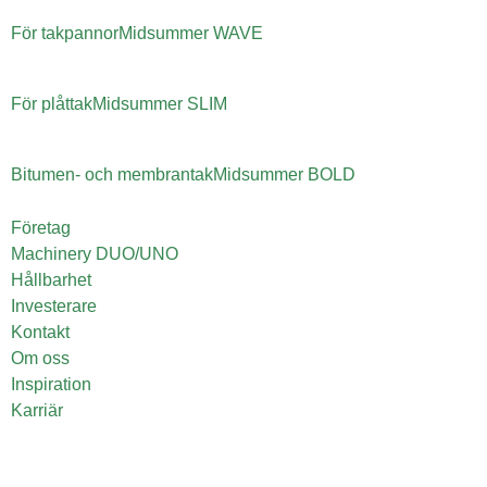
För takpannor
Midsummer
WAVE
För plåttak
Midsummer
SLIM
Bitumen- och membrantak
Midsummer
BOLD
Företag
Machinery DUO/UNO
Hållbarhet
Investerare
Kontakt
Om oss
Inspiration
Karriär