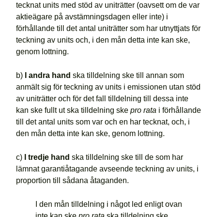
tecknat units med stöd av uniträtter (oavsett om de var
aktieägare på avstämningsdagen eller inte) i
förhållande till det antal uniträtter som har utnyttjats för
teckning av units och, i den mån detta inte kan ske,
genom lottning.
b)
I andra hand
ska tilldelning ske till annan som
anmält sig för teckning av units i emissionen utan stöd
av uniträtter och för det fall tilldelning till dessa inte
kan ske fullt ut ska tilldelning ske
pro rata
i förhållande
till det antal units som var och en har tecknat, och, i
den mån detta inte kan ske, genom lottning.
c)
I tredje hand
ska tilldelning ske till de som har
lämnat garantiåtagande avseende teckning av units, i
proportion till sådana åtaganden.
I den mån tilldelning i något led enligt ovan
inte kan ske
pro rata
ska tilldelning ske