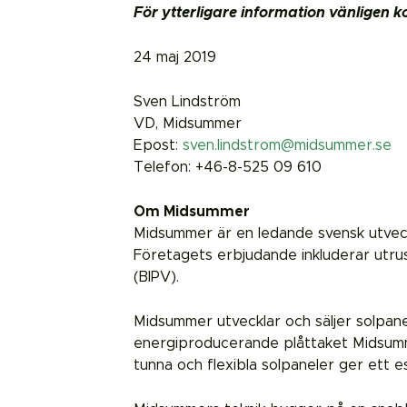
För ytterligare information vänligen k
24 maj 2019
Sven Lindström
VD, Midsummer
Epost:
sven.lindstrom@midsummer.se
Telefon: +46-8-525 09 610
Om Midsummer
Midsummer är en ledande svensk utveckl
Företagets erbjudande inkluderar utrust
(BIPV).
Midsummer utvecklar och säljer solpanel
energiproducerande plåttaket Midsummer
tunna och flexibla solpaneler ger ett est