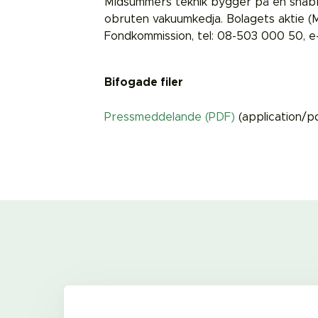
Midsummers teknik bygger på en snabb pr
obruten vakuumkedja. Bolagets aktie (
Fondkommission, tel: 08-503 000 50, e
Bifogade filer
Pressmeddelande (PDF)
(application/p