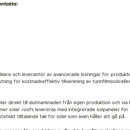
ontakta:
are och leverantör av avancerade lösningar för produktion 
ning för kostnadseffektiv tillverkning av tunnfilmssolcell
er direkt till slutmarknaden från egen produktion och via k
 solar roofs levereras med integrerade solpaneler för en
etiskt tilltalande tak för solel som även håller att gå på.