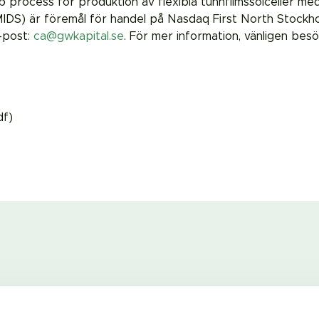
ocess för produktion av flexibla tunnfilmssolceller med sp
MIDS) är föremål för handel på Nasdaq First North Stockh
-post:
ca@gwkapital.se
. För mer information, vänligen bes
df)