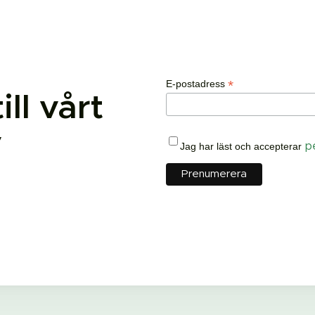
*
E-postadress
ll vårt
v
Jag har läst och accepterar
p