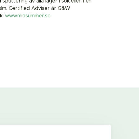
uttering av alla lager i solcellen i en
olm. Certified Adviser är G&W
ök:
www.midsummer.se.