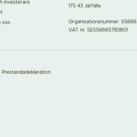
h investerare
175 43 Järfälla
et
Organisationsnummer: 5566
a oss
VAT nr: SE556665783801
Prestandadeklaration