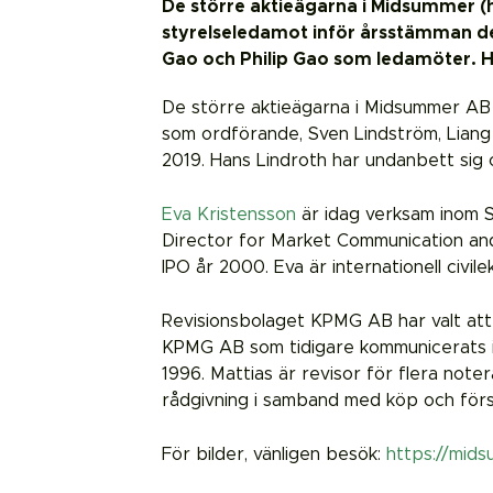
De större aktieägarna i Midsummer (
styrelseledamot inför årsstämman de
Gao och Philip Gao som ledamöter. H
De större aktieägarna i Midsummer AB 
som ordförande, Sven Lindström, Liang
2019. Hans Lindroth har undanbett sig 
Eva Kristensson
är idag verksam inom S
Director for Market Communication and
IPO år 2000. Eva är internationell civi
Revisionsbolaget KPMG AB har valt at
KPMG AB som tidigare kommunicerats i k
1996. Mattias är revisor för flera not
rådgivning i samband med köp och försä
För bilder, vänligen besök:
https://mids