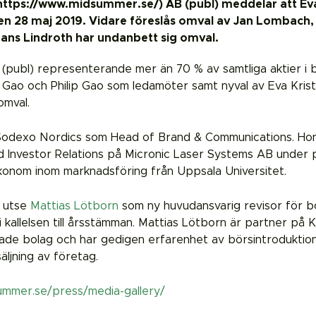
https://www.midsummer.se/) AB (publ) meddelar att Eva
n 28 maj 2019. Vidare föreslås omval av Jan Lombach,
ans Lindroth har undanbett sig omval.
(publ) representerande mer än 70 % av samtliga aktier i 
 Gao och Philip Gao som ledamöter samt nyval av Eva Kris
omval.
odexo Nordics som Head of Brand & Communications. Hon h
 Investor Relations på Micronic Laser Systems AB under p
lekonom inom marknadsföring från Uppsala Universitet.
t utse
Mattias Lötborn
som ny huvudansvarig revisor för bol
allelsen till årsstämman. Mattias Lötborn är partner på 
erade bolag och har gedigen erfarenhet av börsintroduktio
ljning av företag.
ummer.se/press/media-gallery/