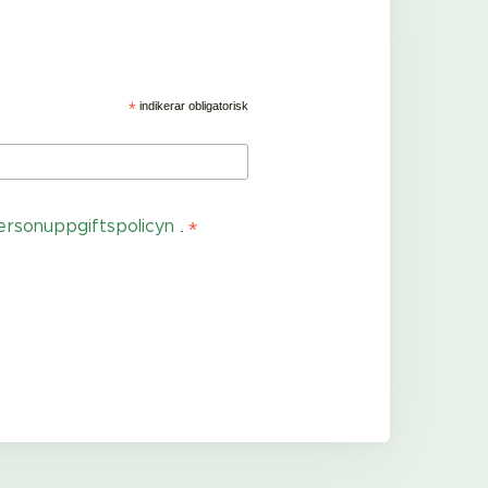
*
indikerar obligatorisk
*
ersonuppgiftspolicyn
.