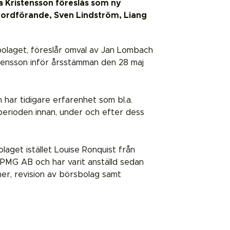
 Kristensson föreslås som ny
 ordförande, Sven Lindström, Liang
bolaget, föreslår omval av Jan Lombach
tensson inför årsstämman den 28 maj
ar tidigare erfarenhet som bl.a.
erioden innan, under och efter dess
aget istället Louise Ronquist från
KPMG AB och har varit anställd sedan
ner, revision av börsbolag samt