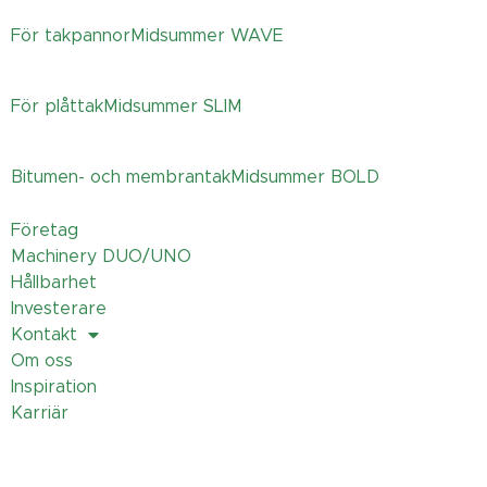
För takpannor
Midsummer
WAVE
För plåttak
Midsummer
SLIM
Bitumen- och membrantak
Midsummer
BOLD
Företag
Machinery DUO/UNO
Hållbarhet
Investerare
Kontakt
Om oss
Inspiration
Karriär