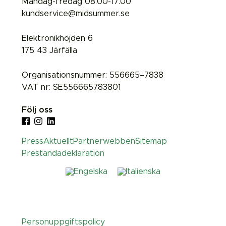
Måndag-fredag 08.00-17.00
kundservice@midsummer.se
Elektronikhöjden 6
175 43 Järfälla
Organisationsnummer: 556665–7838
VAT nr: SE556665783801
Följ oss
Press
Aktuellt
Partnerwebben
Sitemap
Prestandadeklaration
Personuppgiftspolicy