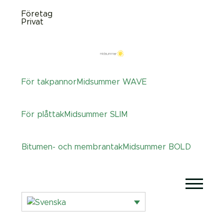
Företag
Privat
För takpannor
Midsummer
WAVE
För plåttak
Midsummer
SLIM
Bitumen- och membrantak
Midsummer
BOLD