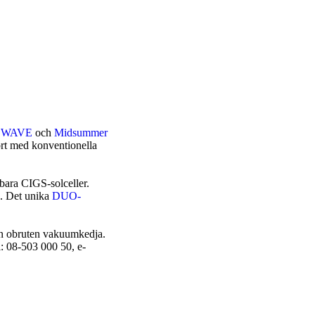
r WAVE
och
Midsummer
fört med konventionella
bara CIGS-solceller.
). Det unika
DUO-
 en obruten vakuumkedja.
: 08-503 000 50, e-