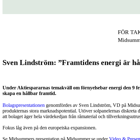
FÖR TA
Midsum
Sven Lindström: ”Framtidens energi är hå
Under Aktiespararnas temakväll om förnyelsebar energi den 9 fe
skapa en hållbar framtid.
Bolagspresentationen
genomfördes av Sven Lindström, VD på Midsummer
produkternas stora marknadspotential. Utöver solpanelernas diskreta d
att bolaget äger hela värdekedjan från råmaterial och tillverkningsutrust
Fokus låg även på den europeiska expansionen.
Se Midsummers presentation på Midsummer.se under
Video & Presen