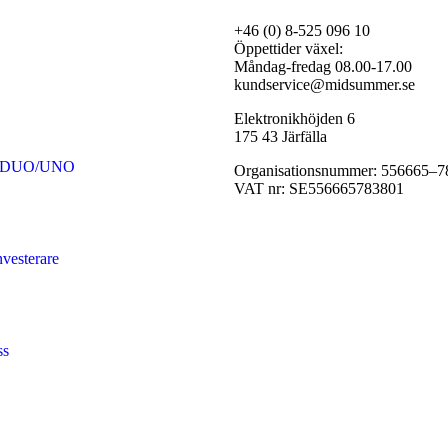
+46 (0) 8-525 096 10
Öppettider växel:
Måndag-fredag 08.00-17.00
kundservice@midsummer.se
Elektronikhöjden 6
175 43 Järfälla
y DUO/UNO
Organisationsnummer: 556665–7
VAT nr: SE556665783801
nvesterare
ss