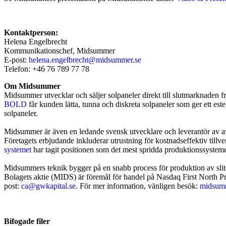
Kontaktperson:
Helena Engelbrecht
Kommunikationschef, Midsummer
E-post:
helena.engelbrecht@midsummer.se
Telefon: +46 76 789 77 78
Om Midsummer
Midsummer utvecklar och säljer solpaneler direkt till slutmarknaden
BOLD
får kunden lätta, tunna och diskreta solpaneler som ger ett est
solpaneler.
Midsummer är även en ledande svensk utvecklare och leverantör av ava
Företagets erbjudande inkluderar utrustning för kostnadseffektiv till
systemet
har tagit positionen som det mest spridda produktionssysteme
Midsummers teknik bygger på en snabb process för produktion av slitst
Bolagets aktie (MIDS) är föremål för handel på Nasdaq First North 
post:
ca@gwkapital.se
. För mer information, vänligen besök:
midsum
Bifogade filer