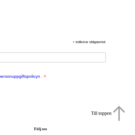
*
indikerar obligatorisk
*
personuppgiftspolicyn
.
Till toppen
Följ oss