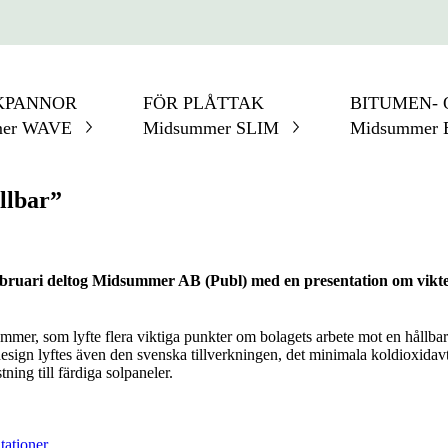
KPANNOR
FÖR PLÅTTAK
BITUMEN-
mer
WAVE
Midsummer
SLIM
Midsummer
llbar”
bruari deltog Midsummer AB (Publ) med en presentation om vikten
, som lyfte flera viktiga punkter om bolagets arbete mot en hållbar
esign lyftes även den svenska tillverkningen, det minimala koldioxidav
ning till färdiga solpaneler.
tationer