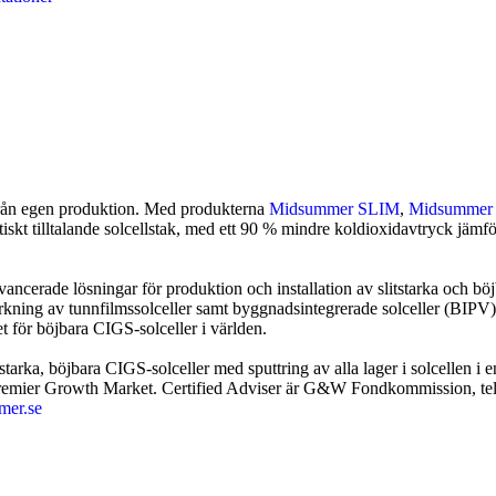
 från egen produktion. Med produkterna
Midsummer SLIM
,
Midsumme
etiskt tilltalande solcellstak, med ett 90 % mindre koldioxidavtryck jäm
ncerade lösningar för produktion och installation av slitstarka och böj
verkning av tunnfilmssolceller samt byggnadsintegrerade solceller (BIPV
t för böjbara CIGS-solceller i världen.
arka, böjbara CIGS-solceller med sputtring av alla lager i solcellen i
Premier Growth Market.
Certified Adviser är G&W Fondkommission, tel
mer.se