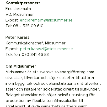
Kontaktpersoner:
Eric Jaremalm
VD, Midsummer
E-post:
eric.jaremalm@midsummer.se
Tel: 08 – 525 09 610
Peter Karaszi
Kommunikationschef, Midsummer
E-post:
peter.karaszi@midsummer.se
Telefon: 070-341 46 53
Om Midsummer
Midsummer är ett svenskt solenergiföretag som
utvecklar, tillverkar och säljer solceller till aktörer
inom bygg, tak och solcellsinstallation samt tillverkar,
säljer och installerar solcellstak direkt till slutkunder.
Bolaget utvecklar och säljer också utrustning för
produktion av flexibla tunnfilmssolceller till
strategiskt utvalda samarbetspartners samt