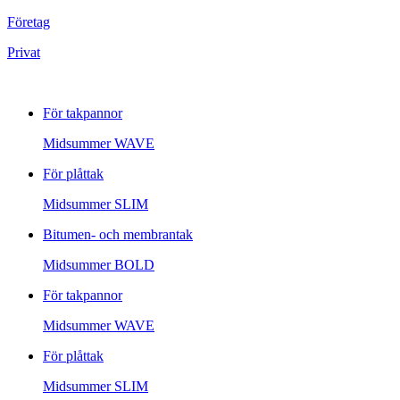
Företag
Privat
För takpannor
Midsummer
WAVE
För plåttak
Midsummer
SLIM
Bitumen- och membrantak
Midsummer
BOLD
För takpannor
Midsummer
WAVE
För plåttak
Midsummer
SLIM