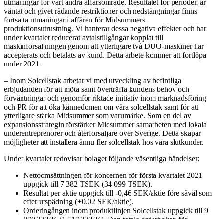
utmaningar för vårt andra affärsområde. Resultatet för perioden är
väntat och givet rådande restriktioner och nedstängningar finns
fortsatta utmaningar i affären för Midsummers
produktionsutrustning. Vi hanterar dessa negativa effekter och har
under kvartalet reducerat avtalstillgångar kopplat till
maskinförsäljningen genom att ytterligare två DUO-maskiner har
accepterats och betalats av kund. Detta arbete kommer att fortlöpa
under 2021.
– Inom Solcellstak arbetar vi med utveckling av befintliga
erbjudanden för att möta samt överträffa kundens behov och
förväntningar och genomför riktade initiativ inom marknadsföring
och PR för att öka kännedomen om våra solcellstak samt för att
ytterligare stärka Midsummer som varumärke. Som en del av
expansionsstrategin förstärker Midsummer samarbeten med lokala
underentreprenörer och återförsäljare över Sverige. Detta skapar
möjligheter att installera ännu fler solcellstak hos våra slutkunder.
Under kvartalet redovisar bolaget följande väsentliga händelser:
Nettoomsättningen för koncernen för första kvartalet 2021
uppgick till 7 382 TSEK (34 099 TSEK).
Resultat per aktie uppgick till -0,46 SEK/aktie före såväl som
efter utspädning (+0.02 SEK/aktie).
Orderingången inom produktlinjen Solcellstak uppgick till 9