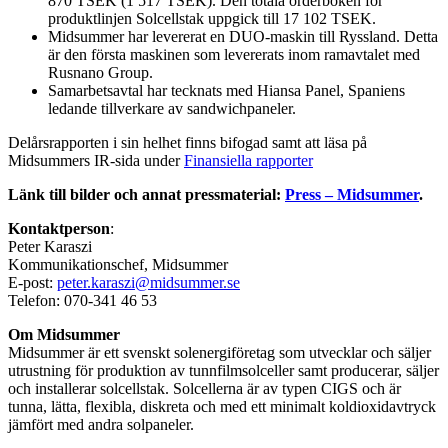
870 TSEK (1 517 TSEK). Den totala orderboken för
produktlinjen Solcellstak uppgick till 17 102 TSEK.
Midsummer har levererat en DUO-maskin till Ryssland. Detta
är den första maskinen som levererats inom ramavtalet med
Rusnano Group.
Samarbetsavtal har tecknats med Hiansa Panel, Spaniens
ledande tillverkare av sandwichpaneler.
Delårsrapporten i sin helhet finns bifogad samt att läsa på
Midsummers IR-sida under
Finansiella rapporter
Länk till bilder och annat pressmaterial:
Press – Midsummer
.
Kontaktperson
:
Peter Karaszi
Kommunikationschef, Midsummer
E-post:
peter.karaszi@midsummer.se
Telefon: 070-341 46 53
Om Midsummer
Midsummer är ett svenskt solenergiföretag som utvecklar och säljer
utrustning för produktion av tunnfilmsolceller samt producerar, säljer
och installerar solcellstak. Solcellerna är av typen CIGS och är
tunna, lätta, flexibla, diskreta och med ett minimalt koldioxidavtryck
jämfört med andra solpaneler.