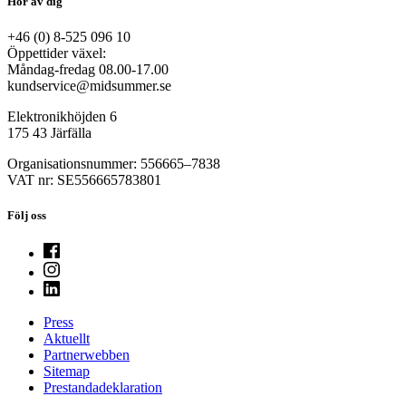
Hör av dig
+46 (0) 8-525 096 10
Öppettider växel:
Måndag-fredag 08.00-17.00
kundservice@midsummer.se
Elektronikhöjden 6
175 43 Järfälla
Organisationsnummer: 556665–7838
VAT nr: SE556665783801
Följ oss
Press
Aktuellt
Partnerwebben
Sitemap
Prestandadeklaration