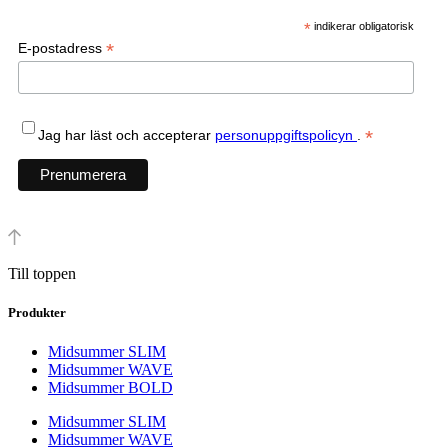
*
indikerar obligatorisk
*
E-postadress
*
Jag har läst och accepterar
personuppgiftspolicyn
.
Till toppen
Produkter
Midsummer SLIM
Midsummer WAVE
Midsummer BOLD
Midsummer SLIM
Midsummer WAVE