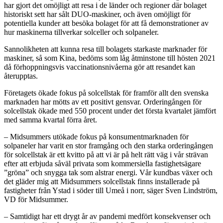
har gjort det omöjligt att resa i de länder och regioner där bolaget
historiskt sett har sålt DUO-maskiner, och även omöjligt för
potentiella kunder att besöka bolaget för att få demonstrationer av
hur maskinerna tillverkar solceller och solpaneler.
Sannolikheten att kunna resa till bolagets starkaste marknader för
maskiner, så som Kina, bedöms som låg åtminstone till hösten 2021
då förhoppningsvis vaccinationsnivåerna gör att resandet kan
återupptas.
Företagets ökade fokus på solcellstak för framför allt den svenska
marknaden har mötts av ett positivt gensvar. Orderingången för
solcellstak ökade med 550 procent under det första kvartalet jämfört
med samma kvartal förra året.
– Midsummers utökade fokus på konsumentmarknaden för
solpaneler har varit en stor framgång och den starka orderingången
för solcellstak är ett kvitto på att vi är på helt rätt väg i vår strävan
efter att erbjuda såväl privata som kommersiella fastighetsägare
”gröna” och snygga tak som alstrar energi. Vår kundbas växer och
det gläder mig att Midsummers solcellstak finns installerade på
fastigheter från Ystad i söder till Umeå i norr, säger Sven Lindström,
VD för Midsummer.
– Samtidigt har ett drygt år av pandemi medfört konsekvenser och