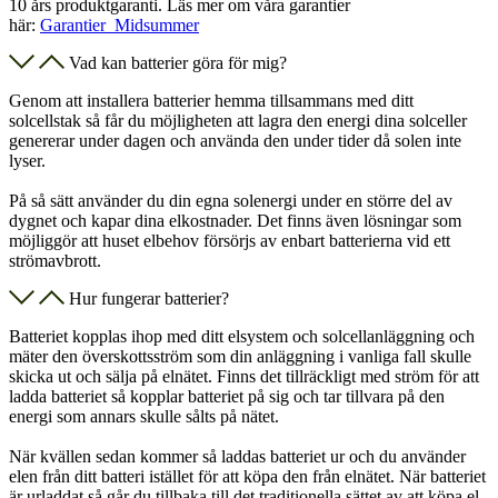
10 års produktgaranti. Läs mer om våra garantier
här:
Garantier_Midsummer
Vad kan batterier göra för mig?
Genom att installera batterier hemma tillsammans med ditt
solcellstak så får du möjligheten att lagra den energi dina solceller
genererar under dagen och använda den under tider då solen inte
lyser.
På så sätt använder du din egna solenergi under en större del av
dygnet och kapar dina elkostnader. Det finns även lösningar som
möjliggör att huset elbehov försörjs av enbart batterierna vid ett
strömavbrott.
Hur fungerar batterier?
Batteriet kopplas ihop med ditt elsystem och solcellanläggning och
mäter den överskottsström som din anläggning i vanliga fall skulle
skicka ut och sälja på elnätet. Finns det tillräckligt med ström för att
ladda batteriet så kopplar batteriet på sig och tar tillvara på den
energi som annars skulle sålts på nätet.
När kvällen sedan kommer så laddas batteriet ur och du använder
elen från ditt batteri istället för att köpa den från elnätet. När batteriet
är urladdat så går du tillbaka till det traditionella sättet av att köpa el