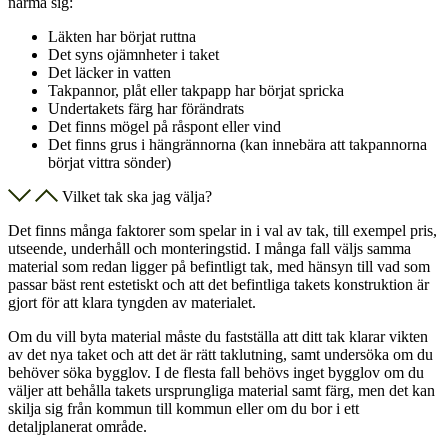
närma sig:
Läkten har börjat ruttna
Det syns ojämnheter i taket
Det läcker in vatten
Takpannor, plåt eller takpapp har börjat spricka
Undertakets färg har förändrats
Det finns mögel på råspont eller vind
Det finns grus i hängrännorna (kan innebära att takpannorna
börjat vittra sönder)
Vilket tak ska jag välja?
Det finns många faktorer som spelar in i val av tak, till exempel pris,
utseende, underhåll och monteringstid. I många fall väljs samma
material som redan ligger på befintligt tak, med hänsyn till vad som
passar bäst rent estetiskt och att det befintliga takets konstruktion är
gjort för att klara tyngden av materialet.
Om du vill byta material måste du fastställa att ditt tak klarar vikten
av det nya taket och att det är rätt taklutning, samt undersöka om du
behöver söka bygglov. I de flesta fall behövs inget bygglov om du
väljer att behålla takets ursprungliga material samt färg, men det kan
skilja sig från kommun till kommun eller om du bor i ett
detaljplanerat område.