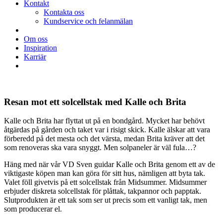
Kontakt
Kontakta oss
Kundservice och felanmälan
Om oss
Inspiration
Karriär
Resan mot ett solcellstak med Kalle och Brita
Kalle och Brita har flyttat ut på en bondgård. Mycket har behövt
åtgärdas på gården och taket var i risigt skick. Kalle älskar att vara
förberedd på det mesta och det värsta, medan Brita kräver att det
som renoveras ska vara snyggt. Men solpaneler är väl fula…?
Häng med när vår VD Sven guidar Kalle och Brita genom ett av de
viktigaste köpen man kan göra för sitt hus, nämligen att byta tak.
Valet föll givetvis på ett solcellstak från Midsummer. Midsummer
erbjuder diskreta solcellstak för plåttak, takpannor och papptak.
Slutprodukten är ett tak som ser ut precis som ett vanligt tak, men
som producerar el.