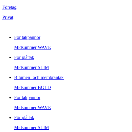
Företag
Privat
För takpannor
Midsummer
WAVE
För plåttak
Midsummer
SLIM
Bitumen- och membrantak
Midsummer
BOLD
För takpannor
Midsummer
WAVE
För plåttak
Midsummer
SLIM