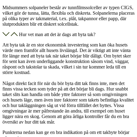
Midsummers solpaneler består av tunnfilmssolceller av typen CIGS,
vilket gör de
tunna, lätta, flexibla och diskreta. Solpanelerna placeras
på olika typer av takmaterial, t.ex. plåt, takpannor eller papp, där
slutprodukten blir ett diskret solcellstak.
Hur vet man att det är dags att byta tak?
Att byta tak är en stor ekonomisk investering som kan öka husets
värde men framför allt husets livslängd. Det är viktigt att inte vänta
för länge med att byta tak när taket börjar blir dåligt. Om bytet sker
för sent kan även underliggande konstruktion såsom vind, väggar,
råspont och takstolar ta skada, vilket i sin tur kommer leda till en
större kostnad.
Något direkt facit för när du bör byta ditt tak finns inte, men det
finns vissa tecken som tyder på att det börjar bli dags. Hur snabbt
taket slits kan handla om både yttre faktorer så som omgivningen
och husets läge, men även inre faktorer som takets befintliga kvalitet
och hur takläggningen såg ut vid förra tillfället det byttes. Vissa
omgivningar är mer påfrestande än andra, till exempel om huset
ligger nära en skog. Genom att göra årliga kontroller får du en bra
översikt av hur ditt tak mår.
Punkterna nedan kan ge en bra indikation på om ett takbyte börjar