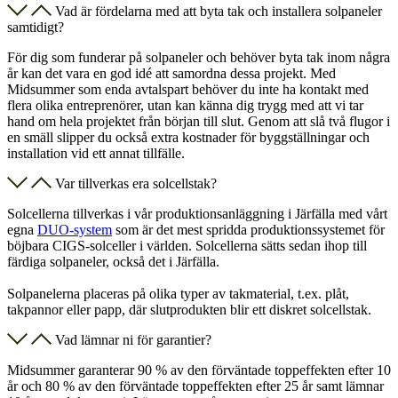
Vad är fördelarna med att byta tak och installera solpaneler
samtidigt?
För dig som funderar på solpaneler och behöver byta tak inom några
år kan det vara en god idé att samordna dessa projekt. Med
Midsummer som enda avtalspart behöver du inte ha kontakt med
flera olika entreprenörer, utan kan känna dig trygg med att vi tar
hand om hela projektet från början till slut. Genom att slå två flugor i
en smäll slipper du också extra kostnader för byggställningar och
installation vid ett annat tillfälle.
Var tillverkas era solcellstak?
Solcellerna tillverkas i vår produktionsanläggning i Järfälla med vårt
egna
DUO-system
som är det mest spridda produktionssystemet för
böjbara CIGS-solceller i världen. Solcellerna sätts sedan ihop till
färdiga solpaneler, också det i Järfälla.
Solpanelerna placeras på olika typer av takmaterial, t.ex. plåt,
takpannor eller papp, där slutprodukten blir ett diskret solcellstak.
Vad lämnar ni för garantier?
Midsummer garanterar 90 % av den förväntade toppeffekten efter 10
år och 80 % av den förväntade toppeffekten efter 25 år samt lämnar