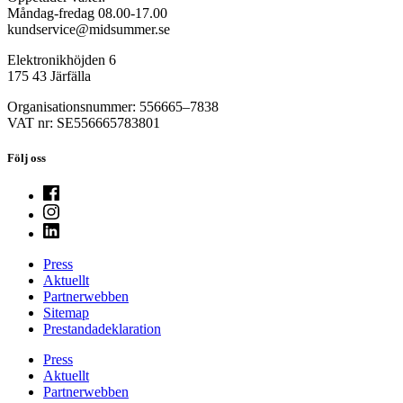
Måndag-fredag 08.00-17.00
kundservice@midsummer.se
Elektronikhöjden 6
175 43 Järfälla
Organisationsnummer: 556665–7838
VAT nr: SE556665783801
Följ oss
Press
Aktuellt
Partnerwebben
Sitemap
Prestandadeklaration
Press
Aktuellt
Partnerwebben