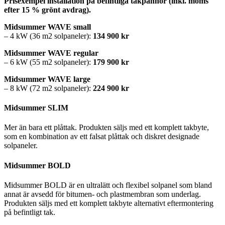
Prisexempel installation på befintliga takpannor (inkl. moms
efter 15 % grönt avdrag).
Midsummer WAVE small
– 4 kW (36 m2 solpaneler):
134 900 kr
Midsummer WAVE regular
– 6 kW (55 m2 solpaneler):
179 900 kr
Midsummer WAVE large
– 8 kW (72 m2 solpaneler):
224 900 kr
Midsummer SLIM
Mer än bara ett plåttak. Produkten säljs med ett komplett takbyte,
som en kombination av ett falsat plåttak och diskret designade
solpaneler.
Midsummer BOLD
Midsummer BOLD är en ultralätt och flexibel solpanel som bland
annat är avsedd för bitumen- och plastmembran som underlag.
Produkten säljs med ett komplett takbyte alternativt eftermontering
på befintligt tak.