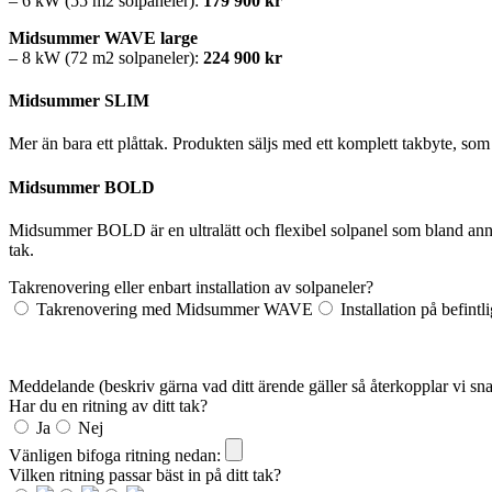
– 6 kW (55 m2 solpaneler):
179 900 kr
Midsummer WAVE large
– 8 kW (72 m2 solpaneler):
224 900 kr
Midsummer SLIM
Mer än bara ett plåttak. Produkten säljs med ett komplett takbyte, som 
Midsummer BOLD
Midsummer BOLD är en ultralätt och flexibel solpanel som bland annat
tak.
Takrenovering eller enbart installation av solpaneler?
Takrenovering med Midsummer WAVE
Installation på befi
Meddelande (beskriv gärna vad ditt ärende gäller så återkopplar vi sna
Har du en ritning av ditt tak?
Ja
Nej
Vänligen bifoga ritning nedan:
Vilken ritning passar bäst in på ditt tak?