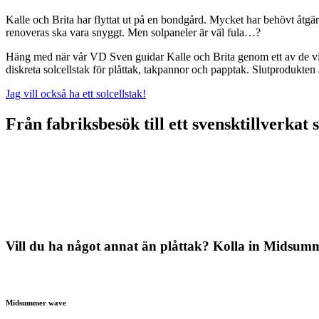
Kalle och Brita har flyttat ut på en bondgård. Mycket har behövt åtgärd
renoveras ska vara snyggt. Men solpaneler är väl fula…?
Häng med när vår VD Sven guidar Kalle och Brita genom ett av de vikt
diskreta solcellstak för plåttak, takpannor och papptak. Slutprodukten 
Jag vill också ha ett solcellstak!
Från fabriksbesök till ett svensktillverkat s
Vill du ha något annat än plåttak? Kolla in Midsu
Midsummer wave