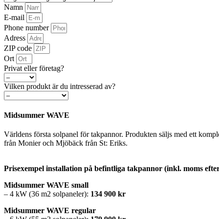
Namn
E-mail
Phone number
Adress
ZIP code
Ort
Privat eller företag?
Vilken produkt är du intresserad av?
Midsummer WAVE
Världens första solpanel för takpannor. Produkten säljs med ett kompl
från Monier och Mjöbäck från St: Eriks.
Prisexempel installation på befintliga takpannor (inkl. moms eft
Midsummer WAVE small
– 4 kW (36 m2 solpaneler):
134 900 kr
Midsummer WAVE regular