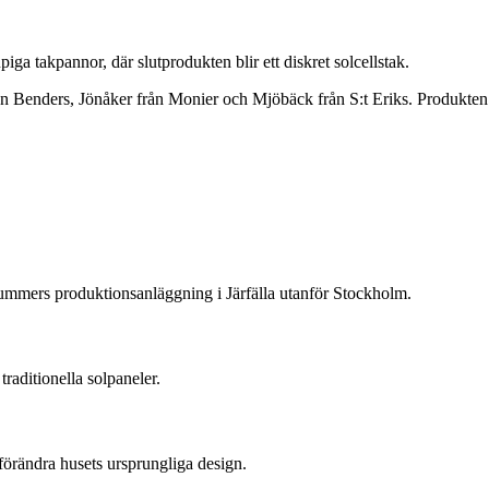
takpannor, där slutprodukten blir ett diskret solcellstak.
nders, Jönåker från Monier och Mjöbäck från S:t Eriks. Produkten säl
summers produktionsanläggning i Järfälla utanför Stockholm.
traditionella solpaneler.
förändra husets ursprungliga design.