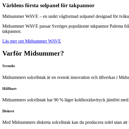
Världens första solpanel för takpannor
Midsummer WAVE – en unikt vågformad solpanel designad för tvåkupiga 
Midsummer WAVE passar Sveriges populäraste takpannor Palema från Be
takpannor.
Läs mer om Midsummer WAVE
Varför Midsummer?
Svenskt
Midsummers solcellstak är en svensk innovation och tillverkas i Mid
Hållbart
Midsummers solcellstak
har
90 % lägre koldioxidavtryck
jämfört med
Diskret
Med Midsummers diskreta solcellstak kan du producera solel utan att 