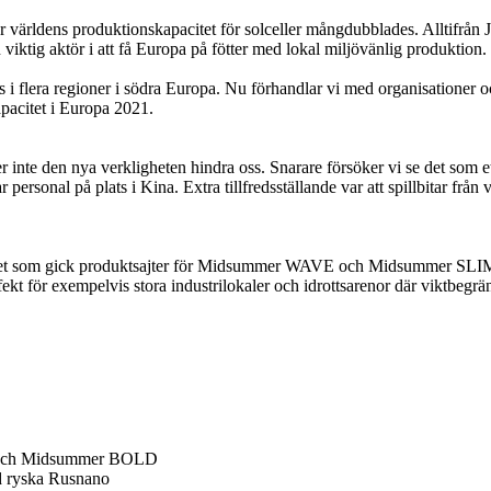
världens produktionskapacitet för solceller mångdubblades. Alltifrån J
viktig aktör i att få Europa på fötter med lokal miljövänlig produktion.
oss i flera regioner i södra Europa. Nu förhandlar vi med organisationer 
pacitet i Europa 2021.
inte den nya verkligheten hindra oss. Snarare försöker vi se det som ett
 personal på plats i Kina. Extra tillfredsställande var att spillbitar f
rtalet som gick produktsajter för Midsummer WAVE och Midsummer SLIM
t för exempelvis stora industrilokaler och idrottsarenor där viktbegränsn
 och Midsummer BOLD
d ryska Rusnano