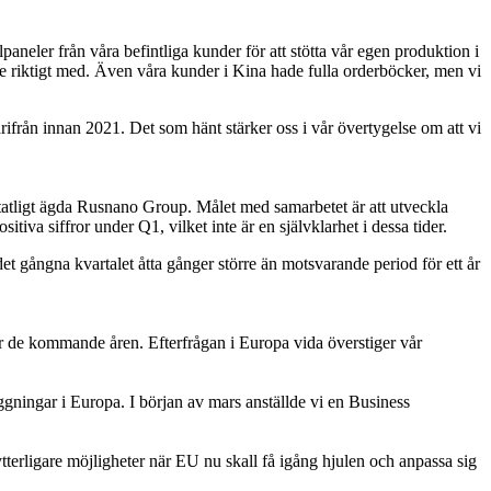
paneler från våra befintliga kunder för att stötta vår egen produktion i
inte riktigt med. Även våra kunder i Kina hade fulla orderböcker, men vi
rifrån innan 2021. Det som hänt stärker oss i vår övertygelse om att vi
 statligt ägda Rusnano Group. Målet med samarbetet är att utveckla
iva siffror under Q1, vilket inte är en självklarhet i dessa tider.
 det gångna kvartalet åtta gånger större än motsvarande period för ett år
 de kommande åren. Efterfrågan i Europa vida överstiger vår
gningar i Europa. I början av mars anställde vi en Business
tterligare möjligheter när EU nu skall få igång hjulen och anpassa sig