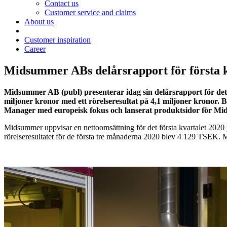
Contact us
Customer service and claims
About us
Customer inspiration
Career
Midsummer ABs delårsrapport för första k
Midsummer AB (publ) presenterar idag sin delårsrapport för det
miljoner kronor med ett rörelseresultat på 4,1 miljoner kronor.
Manager med europeisk fokus och lanserat produktsidor f
Midsummer uppvisar en nettoomsättning för det första kvartalet 
rörelseresultatet för de första tre månaderna 2020 blev 4 129 TSEK.