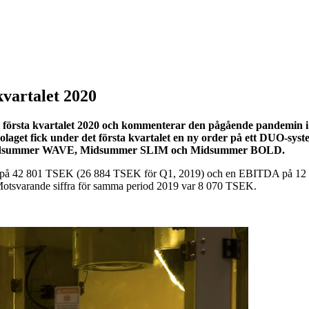
vartalet 2020
 första kvartalet 2020 och kommenterar den pågående pandemin i 
 Bolaget fick under det första kvartalet en ny order på ett DUO-sy
ör Midsummer WAVE, Midsummer SLIM och Midsummer BOLD.
2020 på 42 801 TSEK (26 884 TSEK för Q1, 2019) och en EBITDA på 
 Motsvarande siffra för samma period 2019 var 8 070 TSEK.