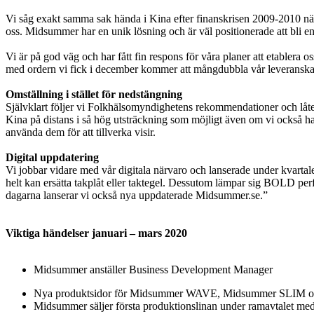
Vi såg exakt samma sak hända i Kina efter finanskrisen 2009-2010 när 
oss. Midsummer har en unik lösning och är väl positionerade att bli en 
Vi är på god väg och har fått fin respons för våra planer att etablera 
med ordern vi fick i december kommer att mångdubbla vår leveranska
Omställning i stället för nedstängning
Självklart följer vi Folkhälsomyndighetens rekommendationer och låter 
Kina på distans i så hög utsträckning som möjligt även om vi också har
använda dem för att tillverka visir.
Digital uppdatering
Vi jobbar vidare med vår digitala närvaro och lanserade under kva
helt kan ersätta takplåt eller taktegel. Dessutom lämpar sig BOLD perfek
dagarna lanserar vi också nya uppdaterade Midsummer.se.”
Viktiga händelser januari – mars 2020
Midsummer anställer Business Development Manager
Nya produktsidor för Midsummer WAVE, Midsummer SLIM
Midsummer säljer första produktionslinan under ramavtalet me