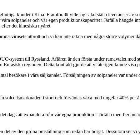
intliga kunder i Kina. Framförallt ville jag säkerställa leveranser av sol
 för våra solpaneler och vår egen produktionskapacitet i Järfälla hängde 
fter det kinesiska nyåret.
rona-virusets utbrott och vi kan inte räkna med några större volymer dä
tt DUO-system till Ryssland. Affären är den första under ramavtalet med
urasiska regionen. Detta kontrakt gjorde att vi återigen kunde visa posit
 antal besökare i våra säljkanaler. Försäljningen av solpaneler var under
n solcellsmarknaden i stort och förväntas växa med ungefär 40% per år
t dags att expandera från vår egna produktion i Järfälla med fler anläg
en del av den gröna omställning som redan har börjat. Dessutom ser vi y