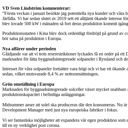
VD Sven Lindström kommenterar:
”Första veckan i januari besökte jag potentiella nya kunder och våra bef
Järfälla. Vi har sedan slutet av 2019 sett ett alltjämt ökande intresse
blev lovade 500 kW i månaden så fort deras produktion kommit igång e
Produktionsstarten i Kina blev dock ordentligt fördröjd på grund av co
bör satsa på produktion i Europa.
Nya affärer under perioden
Glädjande var att vi trots reserestriktioner lyckades få en order på e
marknaden för lätta byggnadsintegrerade solpaneler i Ryssland och den E
Intresset för våra solpaneler fortsätter vara högt och vi har ett ökande
sedan, vilket motsvarade 8,4 % av nettoomsättningen.
Grön omställning i Europa
Marknaden för byggnadsintegrerade solceller växer mycket snabbare ä
produktionskapacitet i befintliga anläggningar.
Midsummer anser att solel ska produceras där den konsumeras. Nu är de
Development Manager med just nya europeiska fabriker i fokus.
Vi ser fantastiska möjligheter att expandera vår egen produktion som 
till en ny verklighet post corona.