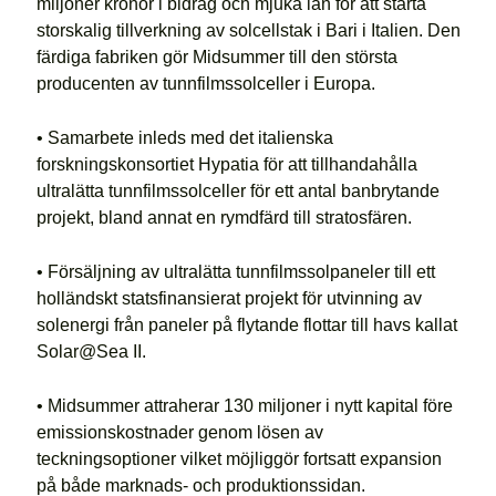
miljoner kronor i bidrag och mjuka lån för att starta
storskalig tillverkning av solcellstak i Bari i Italien. Den
färdiga fabriken gör Midsummer till den största
producenten av tunnfilmssolceller i Europa.
• Samarbete inleds med det italienska
forskningskonsortiet Hypatia för att tillhandahålla
ultralätta tunnfilmssolceller för ett antal banbrytande
projekt, bland annat en rymdfärd till stratosfären.
• Försäljning av ultralätta tunnfilmssolpaneler till ett
holländskt statsfinansierat projekt för utvinning av
solenergi från paneler på flytande flottar till havs kallat
Solar@Sea II.
• Midsummer attraherar 130 miljoner i nytt kapital före
emissionskostnader genom lösen av
teckningsoptioner vilket möjliggör fortsatt expansion
på både marknads- och produktionssidan.