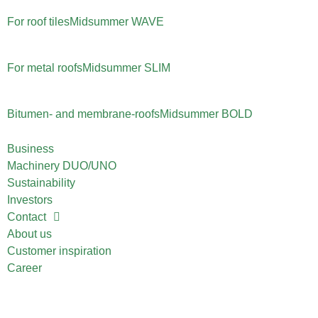
For roof tiles
Midsummer
WAVE
For metal roofs
Midsummer
SLIM
Bitumen- and membrane-roofs
Midsummer
BOLD
Business
Machinery DUO/UNO
Sustainability
Investors
Contact
About us
Customer inspiration
Career