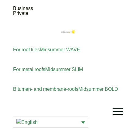
Business
Private
For roof tiles
Midsummer
WAVE
For metal roofs
Midsummer
SLIM
Bitumen- and membrane-roofs
Midsummer
BOLD