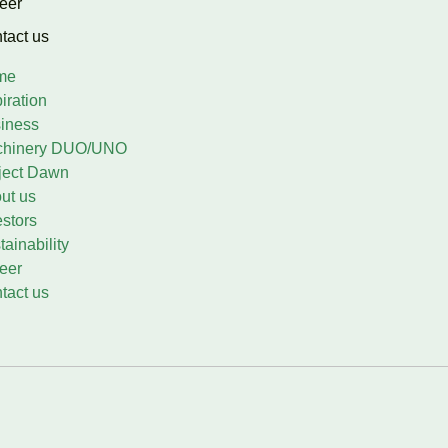
eer
tact us
me
iration
iness
chinery DUO/UNO
ject Dawn
ut us
estors
tainability
eer
tact us