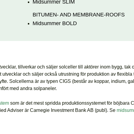
Midsummer
SLIM
 – Midsummer
.
BITUMEN- AND MEMBRANE-ROOFS
Midsummer
BOLD
lar, tillverkar och säljer solceller till aktörer inom bygg, tak oc
et utvecklar och säljer också utrustning för produktion av flexibla t
e. Solcellerna är av typen CIGS (består av koppar, indium, galli
mfört med andra solpaneler.
stem
som är det mest spridda produktionssystemet för böjbara CIG
fied Adviser är Carnegie Investment Bank AB (publ). Se
midsum