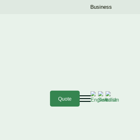
Business
 PwC Sverige
till revisor för Midsummer kommande år.
tidigare förslag till val av revisor till att nu
Quote
Industri den 22 april. Beslut om val av revisor