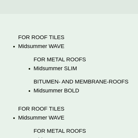
FOR ROOF TILES
beredning föreslår
Midsummer
WAVE
FOR METAL ROOFS
Midsummer
SLIM
r. 556665-7838 (”Midsummer”), föreslår val av PwC Sverige 
BITUMEN- AND MEMBRANE-ROOFS
Midsummer
BOLD
jänster och bolagets valberedning har därefter därför ändrat sitt 
lagets årsstämma som hålls den 22 maj 2024.
FOR ROOF TILES
ummers
hemsida
Midsummer
, Post och Inrikes Tidningar samt annons i Dagens 
WAVE
FOR METAL ROOFS