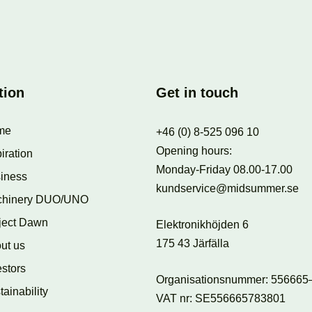
tion
Get in touch
me
+46 (0) 8-525 096 10
Opening hours:
iration
Monday-Friday 08.00-17.00
iness
kundservice@midsummer.se
chinery DUO/UNO
ject Dawn
Elektronikhöjden 6
175 43 Järfälla
ut us
estors
Organisationsnummer: 556665
tainability
VAT nr: SE556665783801