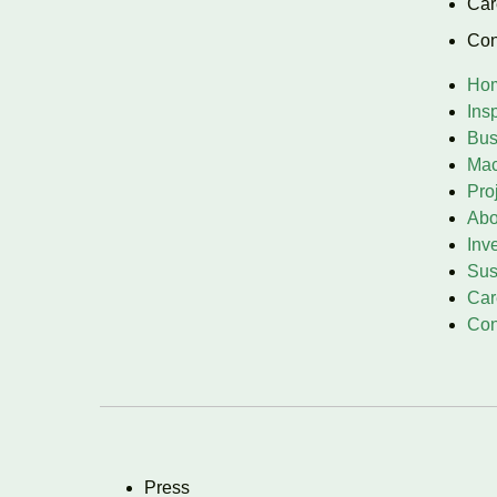
Car
Con
Ho
Insp
Bus
Ma
Pro
Abo
Inv
Sus
Car
Con
Press