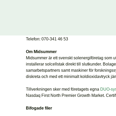
Länk till bilder och annat pressmaterial:
Press
Kontaktperson
:
Peter Karaszi
Kommunikationschef, Midsummer
E-post:
peter.karaszi@midsummer.se
Telefon: 070-341 46 53
Om Midsummer
Midsummer är ett svenskt solenergiföretag som utveck
installerar solcellstak direkt till slutkunder. Bolag
samarbetspartners samt maskiner för forskningssyft
diskreta och med ett minimalt koldioxidavtryck jä
Tillverkningen sker med företagets egna
DUO-sy
Nasdaq First North Premier Growth Market. Certi
Bifogade filer