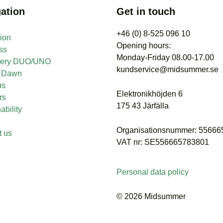
ation
Get in touch
+46 (0) 8-525 096 10
tion
Opening hours:
ss
Monday-Friday 08.00-17.00
nery DUO/UNO
kundservice@midsummer.se
t Dawn
us
Elektronikhöjden 6
rs
175 43 Järfälla
ability
Organisationsnummer: 5566
t us
VAT nr: SE556665783801
Personal data policy
© 2026 Midsummer