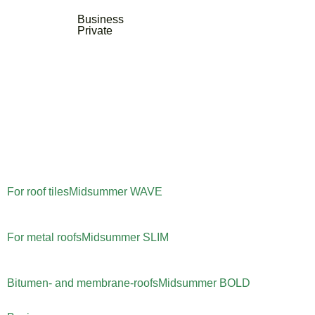
Business
Private
For roof tiles
Midsummer
WAVE
For metal roofs
Midsummer
SLIM
Bitumen- and membrane-roofs
Midsummer
BOLD