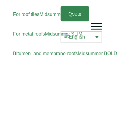
Quote
For roof tiles
Midsummer
WAVE
For metal roofs
Midsummer
SLIM
Bitumen- and membrane-roofs
Midsummer
BOLD