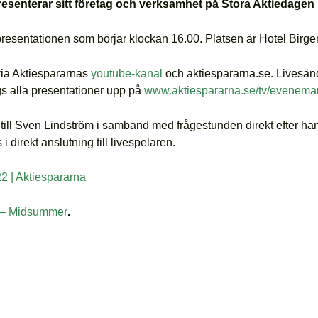
esenterar sitt företag och verksamhet på Stora Aktiedage
resentationen som börjar klockan 16.00. Platsen är Hotel Birger
ia Aktiespararnas
youtube-kanal
och aktiespararna.se. Livesän
gs alla presentationer upp på
www.aktiespararna.se/tv/evenem
or till Sven Lindström i samband med frågestunden direkt efter h
i direkt anslutning till livespelaren.
2 | Aktiespararna
 – Midsummer
.