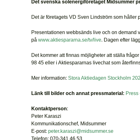
Det svenska solenergiföretaget Midsummer pr
Det är företagets VD Sven Lindström som håller p
Presentationen webbsänds live och on demand v
på
www.aktiespararna.se/tv/live
. Dagen efter läg
Det kommer att finnas möjligheter att ställa fråg
98 45 eller i Aktiespararnas livechat som återfinns 
Mer information:
Stora Aktiedagen Stockholm 202
Länk till bilder och annat pressmaterial:
Press
Kontaktperson
:
Peter Karaszi
Kommunikationschef, Midsummer
E-post:
peter.karaszi@midsummer.se
Telefon: 070-341 46 53