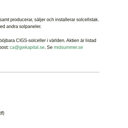
amt producerar, säljer och installerar solcellstak.
med andra solpaneler.
öjbara CIGS-solceller i världen. Aktien är listad
post:
ca@gwkapital.se
. Se
midsummer.se
df)