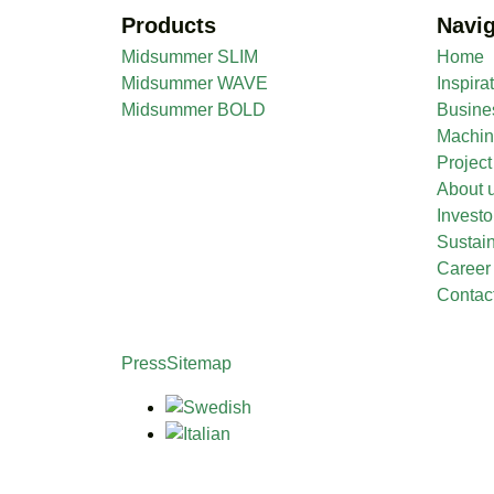
Products
Navig
Midsummer SLIM
Home
Midsummer WAVE
Inspira
Midsummer BOLD
Busine
Machi
Projec
About 
Investo
Sustain
Career
Contac
Press
Sitemap