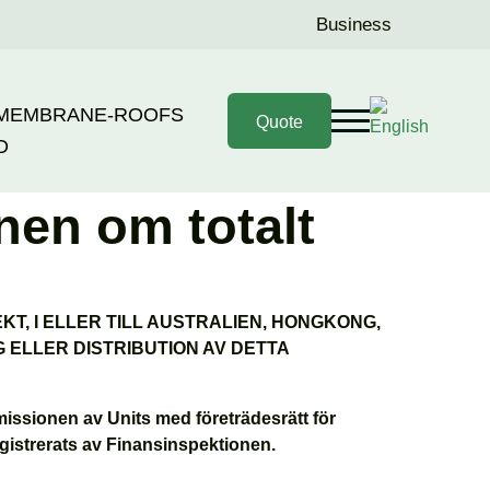
Business
 MEMBRANE-ROOFS
Quote
D
avseende den
nen om totalt
KT, I ELLER TILL AUSTRALIEN, HONGKONG,
 ELLER DISTRIBUTION AV DETTA
issionen av Units med företrädesrätt för
gistrerats av Finansinspektionen.