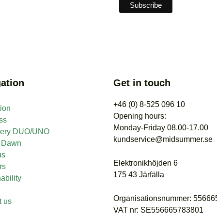
ation
Get in touch
+46 (0) 8-525 096 10
tion
Opening hours:
ss
Monday-Friday 08.00-17.00
nery DUO/UNO
kundservice@midsummer.se
t Dawn
us
Elektronikhöjden 6
rs
175 43 Järfälla
ability
Organisationsnummer: 5566
t us
VAT nr: SE556665783801