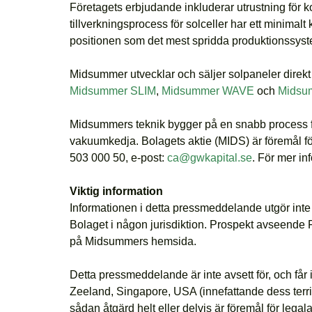
Företagets erbjudande inkluderar utrustning för 
tillverkningsprocess för solceller har ett minima
positionen som det mest spridda produktionssyste
Midsummer utvecklar och säljer solpaneler direkt 
Midsummer SLIM
,
Midsummer WAVE
och
Midsu
Midsummers teknik bygger på en snabb process för 
vakuumkedja. Bolagets aktie (MIDS) är föremål f
503 000 50, e-post:
ca@gwkapital.se
.
För mer in
Viktig information
Informationen i detta pressmeddelande utgör inte e
Bolaget i någon jurisdiktion. Prospekt avseende 
på Midsummers hemsida.
Detta pressmeddelande är inte avsett för, och får in
Zeeland, Singapore, USA (innefattande dess territo
sådan åtgärd helt eller delvis är föremål för legala