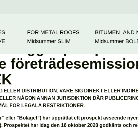
ES
FOR METAL ROOFS
BITUMEN- AND
VE
Midsummer
SLIM
Midsummer
BOL
ntliggör prospekt 
de företrädesemissio
EK
ELLER DISTRIBUTION, VARE SIG DIREKT ELLER INDIRE
ELLER NÅGON ANNAN JURISDIKTION DÄR PUBLICERING
L FÖR LEGALA RESTRIKTIONER.
 eller ”Bolaget”) har upprättat ett prospekt avseende nyem
. Prospektet har idag den 16 oktober 2020 godkänts och re