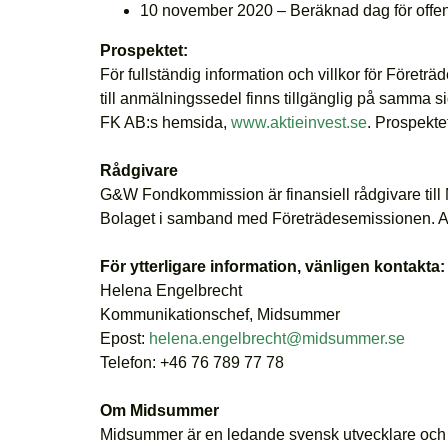
10 november 2020 – Beräknad dag för offent
Prospektet:
För fullständig information och villkor för Föret
till anmälningssedel finns tillgänglig på samma
FK AB:s hemsida,
www.aktieinvest.se
. Prospekte
Rådgivare
G&W Fondkommission är finansiell rådgivare til
Bolaget i samband med Företrädesemissionen. Akt
För ytterligare information, vänligen kontakta:
Helena Engelbrecht
Kommunikationschef, Midsummer
Epost:
helena.engelbrecht@midsummer.se
Telefon: +46 76 789 77 78
Om Midsummer
Midsummer är en ledande svensk utvecklare och le