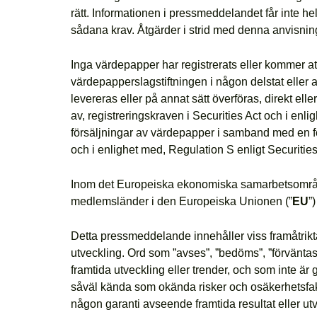
rätt. Informationen i pressmeddelandet får inte he
sådana krav. Åtgärder i strid med denna anvisning
Inga värdepapper har registrerats eller kommer att
värdepapperslagstiftningen i någon delstat eller ann
levereras eller på annat sätt överföras, direkt elle
av, registreringskraven i Securities Act och i enl
försäljningar av värdepapper i samband med en 
och i enlighet med, Regulation S enligt Securitie
Inom det Europeiska ekonomiska samarbetsområd
medlemsländer i den Europeiska Unionen (”
EU
”
Detta pressmeddelande innehåller viss framåtrikt
utveckling. Ord som ”avses”, ”bedöms”, ”förväntas”
framtida utveckling eller trender, och som inte är 
såväl kända som okända risker och osäkerhetsfakt
någon garanti avseende framtida resultat eller utve