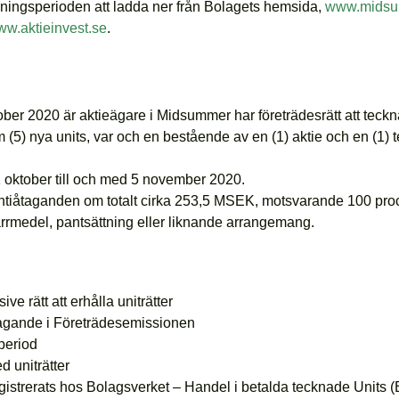
ningsperioden att ladda ner från Bolagets hemsida,
www.midsu
w.aktieinvest.se
.
 2020 är aktieägare i Midsummer har företrädesrätt att teckna 
 fem (5) nya units, var och en bestående av en (1) aktie och en (1
 oktober till och med 5 november 2020.
antiåtaganden om
totalt cirka 253,5 MSEK, motsvarande 100 pr
ärrmedel, pantsättning eller liknande arrangemang.
e rätt att erhålla uniträtter
tagande i Företrädesemissionen
period
 uniträtter
egistrerats hos Bolagsverket – Handel i betalda tecknade Units 