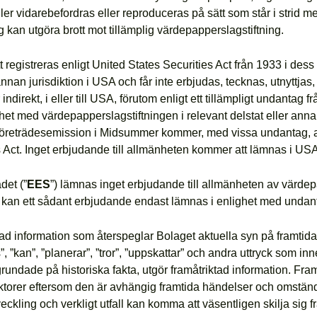
ller vidarebefordras eller reproduceras på sätt som står i strid m
 kan utgöra brott mot tillämplig värdepapperslagstiftning.
 registreras enligt United States Securities Act från 1933 i dess
an jurisdiktion i USA och får inte erbjudas, tecknas, utnyttjas, pa
r indirekt, i eller till USA, förutom enligt ett tillämpligt undanta
ighet med värdepapperslagstiftningen i relevant delstat eller ann
företrädesemission i Midsummer kommer, med vissa undantag, a
s Act. Inget erbjudande till allmänheten kommer att lämnas i USA
et (”
EES
”) lämnas inget erbjudande till allmänheten av värdep
) kan ett sådant erbjudande endast lämnas i enlighet med undan
ad information som återspeglar Bolaget aktuella syn på framtida
, ”kan”, ”planerar”, ”tror”, ”uppskattar” och andra uttryck som in
grundade på historiska fakta, utgör framåtriktad information. Fram
orer eftersom den är avhängig framtida händelser och omständig
ckling och verkligt utfall kan komma att väsentligen skilja sig f