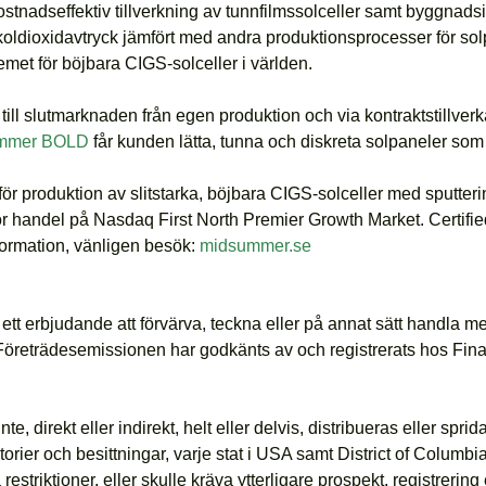
kostnadseffektiv tillverkning av tunnfilmssolceller samt byggnad
lt koldioxidavtryck jämfört med andra produktionsprocesser för so
met för böjbara CIGS-solceller i världen.
till slutmarknaden från egen produktion och via kontraktstillve
mmer BOLD
får kunden lätta, tunna och diskreta solpaneler som ge
produktion av slitstarka, böjbara CIGS-solceller med sputtering
ör handel på Nasdaq First North Premier Growth Market
.
Certifi
formation, vänligen besök
:
midsummer.se
tt erbjudande att förvärva, teckna eller på annat sätt handla me
Företrädesemissionen har godkänts av och registrerats hos Finan
te, direkt eller indirekt, helt eller delvis, distribueras eller sp
rier och besittningar, varje stat i USA samt District of Columbia
 restriktioner, eller skulle kräva ytterligare prospekt, registreri