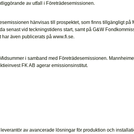
liggörande av utfall i Företrädesemissionen.
rädesemissionen hänvisas till prospektet, som finns tillgängligt
 sida senast vid teckningstidens start, samt på G&W Fondkommi
t har även publicerats på www.fi.se.
l Midsummer i samband med Företrädesemissionen. Mannheimer Sw
ieinvest FK AB agerar emissionsinstitut.
verantör av avancerade lösningar för produktion och installatio