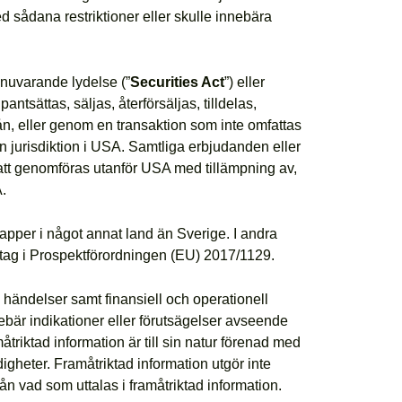
ed sådana restriktioner eller skulle innebära
 nuvarande lydelse (”
Securities Act
”) eller
ntsättas, säljas, återförsäljas, tilldelas,
g från, eller genom en transaktion som inte omfattas
an jurisdiktion i USA. Samtliga erbjudanden eller
tt genomföras utanför USA med tillämpning av,
.
apper i något annat land än Sverige. I andra
tag i Prospektförordningen (EU) 2017/1129.
 händelser samt finansiell och operationell
nebär indikationer eller förutsägelser avseende
åtriktad information är till sin natur förenad med
heter. Framåtriktad information utgör inte
rån vad som uttalas i framåtriktad information.