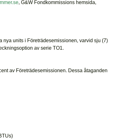
mmer.se
, G&W Fondkommissions hemsida,
nya units i Företrädesemissionen, varvid sju (7)
) teckningsoption av serie TO1.
ocent av Företrädesemissionen. Dessa åtaganden
(BTUs)