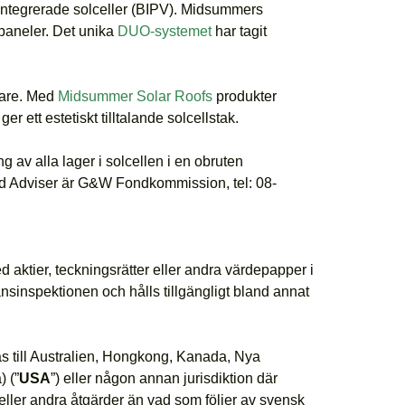
sintegrerade solceller (BIPV). Midsummers
lpaneler. Det unika
DUO-systemet
har tagit
rkare. Med
Midsummer Solar Roofs
produkter
r ett estetiskt tilltalande solcellstak.
 av alla lager i solcellen i en obruten
ed Adviser är G&W Fondkommission, tel: 08-
d aktier, teckningsrätter eller andra värdepapper i
sinspektionen och hålls tillgängligt bland annat
ridas till Australien, Hongkong, Kanada, Nya
) (”
USA
”) eller någon annan jurisdiktion där
ng eller andra åtgärder än vad som följer av svensk