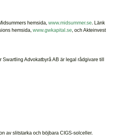
 på Midsummers hemsida,
www.midsummer.se
. Länk
ssions hemsida,
www.gwkapital.se
, och Akteinvest
artling Advokatbyrå AB är legal rådgivare till
n av slitstarka och böjbara CIGS-solceller.