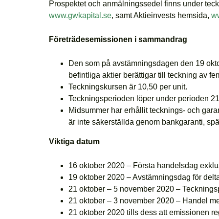
Prospektet och anmälningssedel finns under teck
www.gwkapital.se
, samt Aktieinvests hemsida,
ww
Företrädesemissionen i sammandrag
Den som på avstämningsdagen den 19 oktober
befintliga aktier berättigar till teckning av
Teckningskursen är 10,50 per unit.
Teckningsperioden löper under perioden 21
Midsummer har erhållit tecknings- och gar
är inte säkerställda genom bankgaranti, sp
Viktiga datum
16 oktober 2020 – Första handelsdag exklusiv
19 oktober 2020 – Avstämningsdag för del
21 oktober – 5 november 2020 – Tecknings
21 oktober – 3 november 2020 – Handel med
21 oktober 2020 tills dess att emissionen r