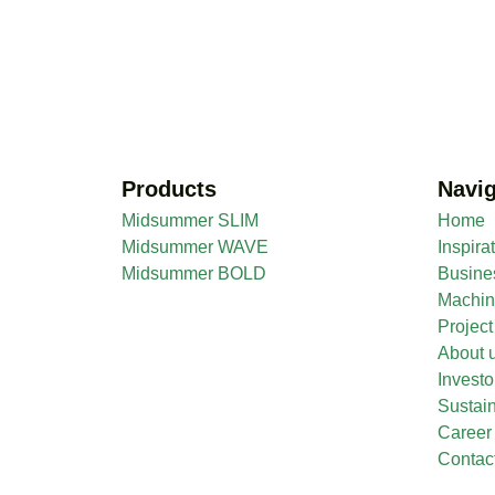
Products
Navig
Midsummer SLIM
Home
Midsummer WAVE
Inspira
Midsummer BOLD
Busine
Machi
Projec
About 
Investo
Sustain
Career
Contac