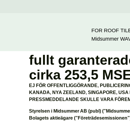
FOR ROOF TIL
Midsummer
WA
Midsummer offe
fullt garantera
cirka 253,5 MS
EJ FÖR OFFENTLIGGÖRANDE, PUBLICERING 
KANADA, NYA ZEELAND, SINGAPORE, USA 
PRESSMEDDELANDE SKULLE VARA FÖREMÅ
Styrelsen i Midsummer AB (publ) (”Midsummer”
Bolagets aktieägare (”Företrädesemissionen”)