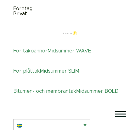
Företag
Privat
För takpannor
Midsummer
WAVE
För plåttak
Midsummer
SLIM
Bitumen- och membrantak
Midsummer
BOLD