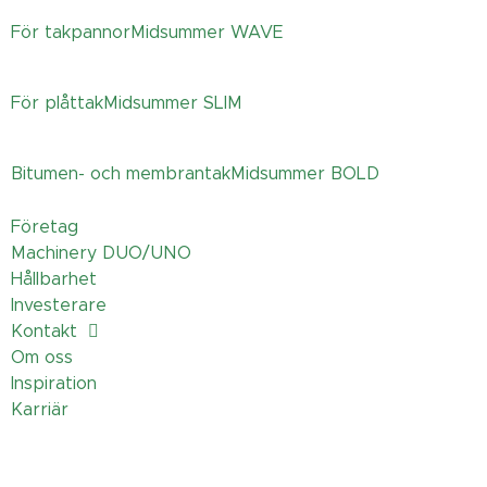
För takpannor
Midsummer
WAVE
För plåttak
Midsummer
SLIM
Bitumen- och membrantak
Midsummer
BOLD
Företag
Machinery DUO/UNO
Hållbarhet
Investerare
Kontakt
Om oss
Inspiration
Karriär