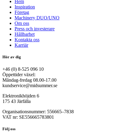
Hem
Inspiration
Företag
Machinery DUO/UNO
Om oss
Press och investerare
Hållbarhet
Kontakta oss
Karriär
Hör av dig
+46 (0) 8-525 096 10
Öppettider växel:
Måndag-fredag 08.00-17.00
kundservice@midsummer.se
Elektronikhöjden 6
175 43 Järfälla
Organisationsnummer: 556665–7838
VAT nr: SE556665783801
Följ oss