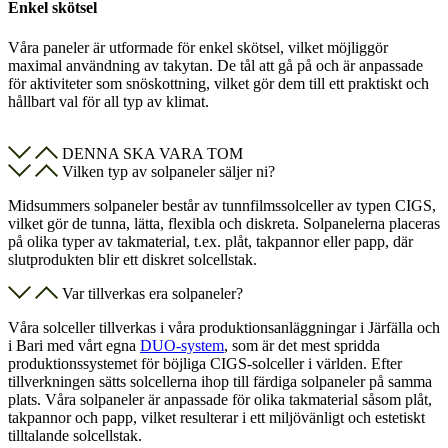
Enkel skötsel
Våra paneler är utformade för enkel skötsel, vilket möjliggör
maximal användning av takytan. De tål att gå på och är anpassade
för aktiviteter som snöskottning, vilket gör dem till ett praktiskt och
hållbart val för all typ av klimat.
DENNA SKA VARA TOM
Vilken typ av solpaneler säljer ni?
Midsummers solpaneler består av tunnfilmssolceller av typen CIGS,
vilket gör de
tunna, lätta, flexibla och diskreta. Solpanelerna placeras
på olika typer av takmaterial, t.ex. plåt, takpannor eller papp, där
slutprodukten blir ett diskret solcellstak.
Var tillverkas era solpaneler?
Våra solceller tillverkas i våra produktionsanläggningar i Järfälla och
i Bari med vårt egna
DUO-system
, som är det mest spridda
produktionssystemet för böjliga CIGS-solceller i världen. Efter
tillverkningen sätts solcellerna ihop till färdiga solpaneler på samma
plats. Våra solpaneler är anpassade för olika takmaterial såsom plåt,
takpannor och papp, vilket resulterar i ett miljövänligt och estetiskt
tilltalande solcellstak.