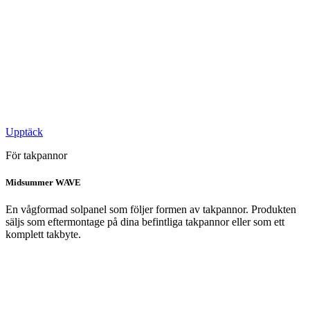
Upptäck
För takpannor
Midsummer WAVE
En vågformad solpanel som följer formen av takpannor. Produkten
s
äljs som eftermontage på dina befintliga takpannor eller som ett
komplett takbyte.