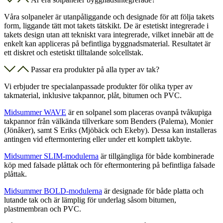
Våra solpaneler är utanpåliggande och designade för att följa takets
form, liggande tätt mot takets tätskikt. De är estetiskt integrerade i
takets design utan att tekniskt vara integrerade, vilket innebär att de
enkelt kan appliceras på befintliga byggnadsmaterial. Resultatet är
ett diskret och estetiskt tilltalande solcellstak.
Passar era produkter på alla typer av tak?
Vi erbjuder tre specialanpassade produkter för olika typer av
takmaterial, inklusive takpannor, plåt, bitumen och PVC.
Midsummer WAVE
är en solpanel som placeras ovanpå tvåkupiga
takpannor från välkända tillverkare som Benders (Palema), Monier
(Jönåker), samt S Eriks (Mjöbäck och Ekeby). Dessa kan installeras
antingen vid eftermontering eller under ett komplett takbyte.
Midsummer SLIM-modulerna
är tillgängliga för både kombinerade
köp med falsade plåttak och för eftermontering på befintliga falsade
plåttak.
Midsummer BOLD-modulerna
är designade för både platta och
lutande tak och är lämplig för underlag såsom bitumen,
plastmembran och PVC.