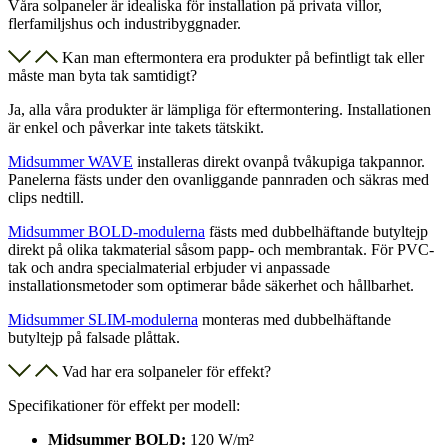
Våra solpaneler är idealiska för installation på privata villor,
flerfamiljshus och industribyggnader.
Kan man eftermontera era produkter på befintligt tak eller
måste man byta tak samtidigt?
Ja, alla våra produkter är lämpliga för eftermontering. Installationen
är enkel och påverkar inte takets tätskikt.
Midsummer WAVE
installeras direkt ovanpå tvåkupiga takpannor.
Panelerna fästs under den ovanliggande pannraden och säkras med
clips nedtill.
Midsummer BOLD-modulerna
fästs med dubbelhäftande butyltejp
direkt på olika takmaterial såsom papp- och membrantak. För PVC-
tak och andra specialmaterial erbjuder vi anpassade
installationsmetoder som optimerar både säkerhet och hållbarhet.
Midsummer SLIM-modulerna
monteras med dubbelhäftande
butyltejp på falsade plåttak.
Vad har era solpaneler för effekt?
Specifikationer för effekt per modell:
Midsummer BOLD:
120 W/m²