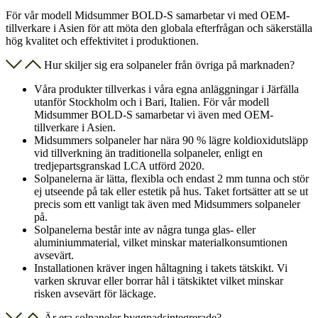
För vår modell Midsummer BOLD-S samarbetar vi med OEM-
tillverkare i Asien för att möta den globala efterfrågan och säkerställa
hög kvalitet och effektivitet i produktionen.
Hur skiljer sig era solpaneler från övriga på marknaden?
Våra produkter tillverkas i våra egna anläggningar i Järfälla
utanför Stockholm och i Bari, Italien. För vår modell
Midsummer BOLD-S samarbetar vi även med OEM-
tillverkare i Asien.
Midsummers solpaneler har nära 90 % lägre koldioxidutsläpp
vid tillverkning än traditionella solpaneler, enligt en
tredjepartsgranskad LCA utförd 2020.
Solpanelerna är lätta, flexibla och endast 2 mm tunna och stör
ej utseende på tak eller estetik på hus. Taket fortsätter att se ut
precis som ett vanligt tak även med Midsummers solpaneler
på.
Solpanelerna består inte av några tunga glas- eller
aluminiummaterial, vilket minskar materialkonsumtionen
avsevärt.
Installationen kräver ingen håltagning i takets tätskikt. Vi
varken skruvar eller borrar hål i tätskiktet vilket minskar
risken avsevärt för läckage.
Är era solpaneler byggnadsintegrerade?