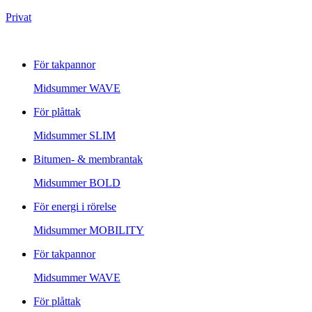
Privat
För takpannor
Midsummer
WAVE
För plåttak
Midsummer
SLIM
Bitumen- & membrantak
Midsummer
BOLD
För energi i rörelse
Midsummer
MOBILITY
För takpannor
Midsummer
WAVE
För plåttak