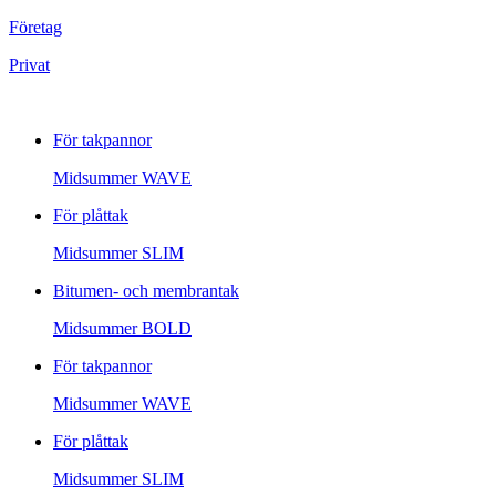
Företag
Privat
För takpannor
Midsummer
WAVE
För plåttak
Midsummer
SLIM
Bitumen- och membrantak
Midsummer
BOLD
För takpannor
Midsummer
WAVE
För plåttak
Midsummer
SLIM