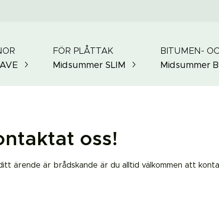
NOR
FÖR PLÅTTAK
BITUMEN- O
AVE
Midsummer
SLIM
Midsummer
B
ontaktat oss!
ditt ärende är brådskande är du alltid välkommen att kont