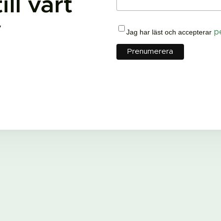
ll vårt
v
Jag har läst och accepterar
p