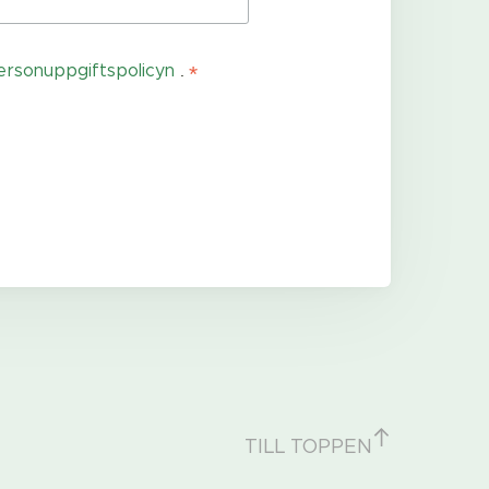
*
ersonuppgiftspolicyn
.
TILL TOPPEN