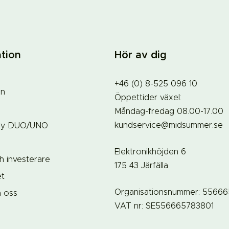
tion
Hör av dig
+46 (0) 8-525 096 10
on
Öppettider växel:
Måndag-fredag 08.00-17.00
kundservice@midsummer.se
ry DUO/UNO
Elektronikhöjden 6
h investerare
175 43 Järfälla
et
Organisationsnummer: 5566
a oss
VAT nr: SE556665783801