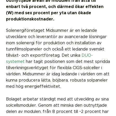
outnyttjade arean av modulen från åtta till
enbart två procent, och därmed ökar effekten
(W) med sex procent per yta utan ökade
produktionskostnader.
Solenergiföretaget Midsummer är en ledande
utvecklare och leverantör av avancerade lösningar
inom solenergi för produktion och installation av
tunnfilmsolpaneler och också ett ledande svenskt
tillväxt- och exportföretag. Det unika
DUO-
systemet
har tagit positionen som det mest spridda
tillverkningsverktyget för flexibla CIGS-solceller i
världen. Midsummer är idag ledande i världen om att
kunna producera lätta, böjbara, robusta solpaneler
med hög energieffektivitet.
Bolaget arbetar ständigt med att utveckling av sina
solcellsmoduler. Genom att minska den outnyttjade
delen av modulen, från 8 procent till ~2 procent har