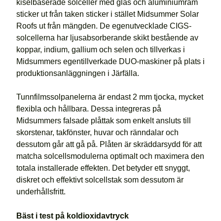
kiselbaserade solceller med glas och aluminiumram
sticker ut från taken sticker i stället Midsummer Solar
Roofs ut från mängden. De egenutvecklade CIGS-
solcellerna har ljusabsorberande skikt bestående av
koppar, indium, gallium och selen och tillverkas i
Midsummers egentillverkade DUO-maskiner på plats i
produktionsanläggningen i Järfälla.
Tunnfilmssolpanelerna är endast 2 mm tjocka, mycket
flexibla och hållbara. Dessa integreras på
Midsummers falsade plåttak som enkelt ansluts till
skorstenar, takfönster, huvar och ränndalar och
dessutom går att gå på. Plåten är skräddarsydd för att
matcha solcellsmodulerna optimalt och maximera den
totala installerade effekten. Det betyder ett snyggt,
diskret och effektivt solcellstak som dessutom är
underhållsfritt.
Bäst i test på koldioxidavtryck