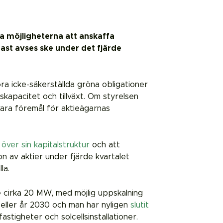
ka möjligheterna att anskaffa
gast avses ske under det fjärde
ra icke-säkerställda gröna obligationer
skapacitet och tillväxt. Om styrelsen
vara föremål för aktieägarnas
 över sin kapitalstruktur
och att
n av aktier under fjärde kvartalet
la.
e cirka 20 MW, med möjlig uppskalning
celler år 2030 och man har nyligen
slutit
tigheter och solcellsinstallationer.