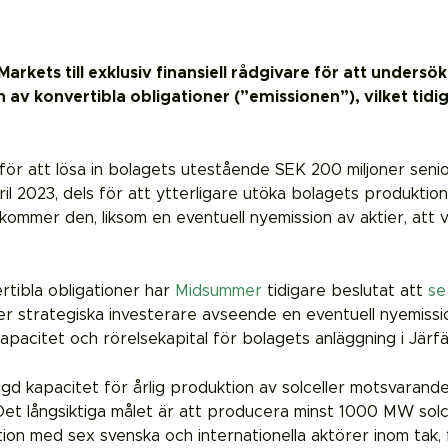
rkets till exklusiv finansiell rådgivare för att undersö
 av konvertibla obligationer (”emissionen”), vilket tidi
 för att lösa in bolagets utestående SEK 200 miljoner senio
ril 2023, dels för att ytterligare utöka bolagets produktion
kommer den, liksom en eventuell nyemission av aktier, att 
rtibla obligationer har
Midsummer
tidigare beslutat att
se
er strategiska investerare avseende en eventuell nyemissio
apacitet och rörelsekapital för bolagets anläggning i Järfäl
ggd kapacitet för årlig produktion av solceller motsvarand
. Det långsiktiga målet är att producera minst 1000 MW sol
n med sex svenska och internationella aktörer inom tak, fas