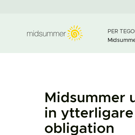
PER TEGO
Midsumm
Midsummer un
in ytterligar
obligation