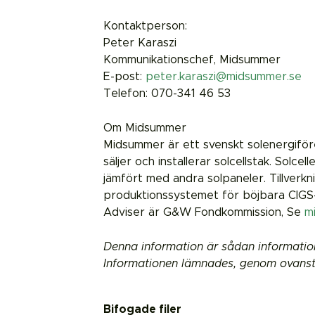
Kontaktperson:
Peter Karaszi
Kommunikationschef, Midsummer
E-post:
peter.karaszi@midsummer.se
Telefon: 070-341 46 53
Om Midsummer
Midsummer är ett svenskt solenergiföre
säljer och installerar solcellstak. Solce
jämfört med andra solpaneler. Tillverk
produktionssystemet för böjbara CIGS-s
Adviser är G&W Fondkommission, Se
m
Denna information är sådan informatio
Informationen lämnades, genom ovanstå
Bifogade filer