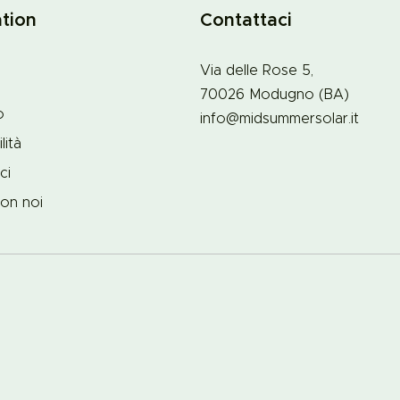
tion
Contattaci
Via delle Rose 5,
70026
Modugno (
BA)
o
info@midsummersolar.it
lità
ci
on noi