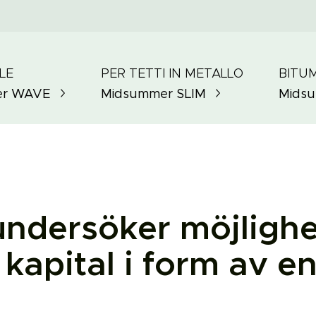
LE
PER TETTI IN METALLO
BITUM
er
WAVE
Midsummer
SLIM
Mids
dersöker möjlighet
e kapital i form av e