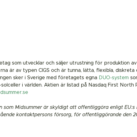
tag som utvecklar och säljer utrustning för produktion av
llerna är av typen CIGS och är tunna, lätta, flexibla, diskre
ningen sker i Sverige med företagets egna
DUO-system
som
olceller i världen. Aktien är listad på Nasdaq First North
idsummer.se
n som Midsummer är skyldigt att offentliggöra enligt EU:
ende kontaktpersons försorg, för offentliggörande den 2