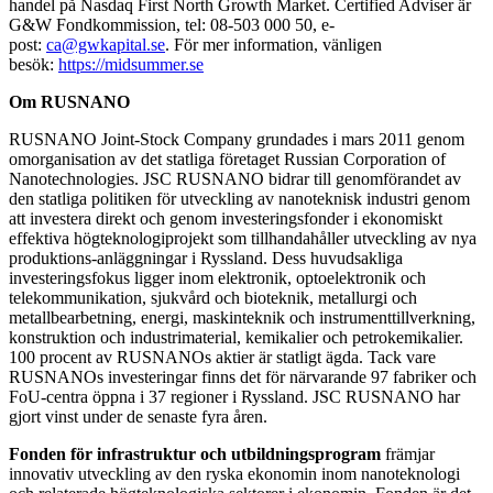
handel på Nasdaq First North Growth Market. Certified Adviser är
G&W Fondkommission, tel: 08-503 000 50, e-
post:
ca@gwkapital.se
. För mer information, vänligen
besök:
https://midsummer.se
Om RUSNANO
RUSNANO Joint-Stock Company grundades i mars 2011 genom
omorganisation av det statliga företaget Russian Corporation of
Nanotechnologies. JSC RUSNANO bidrar till genomförandet av
den statliga politiken för utveckling av nanoteknisk industri genom
att investera direkt och genom investeringsfonder i ekonomiskt
effektiva högteknologiprojekt som tillhandahåller utveckling av nya
produktions-anläggningar i Ryssland. Dess huvudsakliga
investeringsfokus ligger inom elektronik, optoelektronik och
telekommunikation, sjukvård och bioteknik, metallurgi och
metallbearbetning, energi, maskinteknik och instrumenttillverkning,
konstruktion och industrimaterial, kemikalier och petrokemikalier.
100 procent av RUSNANOs aktier är statligt ägda. Tack vare
RUSNANOs investeringar finns det för närvarande 97 fabriker och
FoU-centra öppna i 37 regioner i Ryssland. JSC RUSNANO har
gjort vinst under de senaste fyra åren.
Fonden för infrastruktur och utbildningsprogram
främjar
innovativ utveckling av den ryska ekonomin inom nanoteknologi