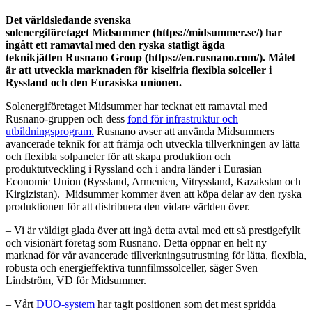
Det världsledande svenska
solenergiföretaget Midsummer (https://midsummer.se/) har
ingått ett ramavtal med den ryska statligt ägda
teknikjätten Rusnano Group (https://en.rusnano.com/). Målet
är att utveckla marknaden för kiselfria flexibla solceller i
Ryssland och den Eurasiska unionen.
Solenergiföretaget Midsummer har tecknat ett ramavtal med
Rusnano-gruppen och dess
fond för infrastruktur och
utbildningsprogram.
Rusnano avser att använda Midsummers
avancerade teknik för att främja och utveckla tillverkningen av lätta
och flexibla solpaneler för att skapa produktion och
produktutveckling i Ryssland och i andra länder i Eurasian
Economic Union (Ryssland, Armenien, Vitryssland, Kazakstan och
Kirgizistan). Midsummer kommer även att köpa delar av den ryska
produktionen för att distribuera den vidare världen över.
– Vi är väldigt glada över att ingå detta avtal med ett så prestigefyllt
och visionärt företag som Rusnano. Detta öppnar en helt ny
marknad för vår avancerade tillverkningsutrustning för lätta, flexibla,
robusta och energieffektiva tunnfilmssolceller, säger Sven
Lindström, VD för Midsummer.
– Vårt
DUO-system
har tagit positionen som det mest spridda