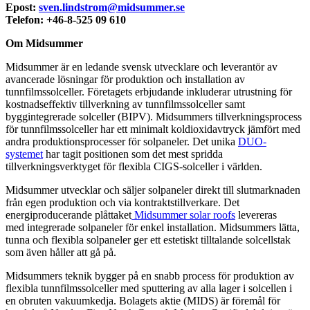
Epost:
sven.lindstrom@midsummer.se
Telefon: +46-8-525 09 610
Om Midsummer
Midsummer är en ledande svensk utvecklare och leverantör av
avancerade lösningar för produktion och installation av
tunnfilmssolceller. Företagets erbjudande inkluderar utrustning för
kostnadseffektiv tillverkning av tunnfilmssolceller samt
byggintegrerade solceller (BIPV). Midsummers tillverkningsprocess
för tunnfilmssolceller har ett minimalt koldioxidavtryck jämfört med
andra produktionsprocesser för solpaneler. Det unika
DUO-
systemet
har tagit positionen som det mest spridda
tillverkningsverktyget för flexibla CIGS-solceller i världen.
Midsummer utvecklar och säljer solpaneler direkt till slutmarknaden
från egen produktion och via kontraktstillverkare. Det
energiproducerande plåttaket
Midsummer solar roofs
levereras
med integrerade solpaneler för enkel installation. Midsummers lätta,
tunna och flexibla solpaneler ger ett estetiskt tilltalande solcellstak
som även håller att gå på.
Midsummers teknik bygger på en snabb process för produktion av
flexibla tunnfilmssolceller med sputtering av alla lager i solcellen i
en obruten vakuumkedja. Bolagets aktie (MIDS) är föremål för