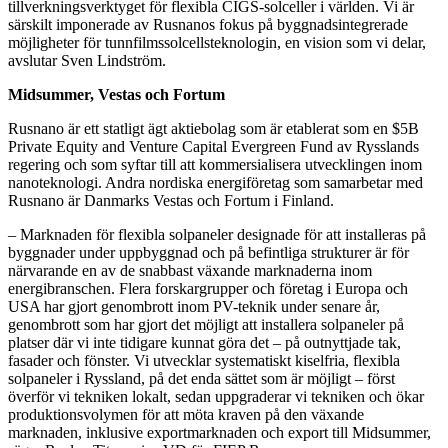
tillverkningsverktyget för flexibla CIGS-solceller i världen. Vi är
särskilt imponerade av Rusnanos fokus på byggnadsintegrerade
möjligheter för tunnfilmssolcellsteknologin, en vision som vi delar,
avslutar Sven Lindström.
Midsummer, Vestas och Fortum
Rusnano är ett statligt ägt aktiebolag som är etablerat som en $5B
Private Equity and Venture Capital Evergreen Fund av Rysslands
regering och som syftar till att kommersialisera utvecklingen inom
nanoteknologi. Andra nordiska energiföretag som samarbetar med
Rusnano är Danmarks Vestas och Fortum i Finland.
– Marknaden för flexibla solpaneler designade för att installeras på
byggnader under uppbyggnad och på befintliga strukturer är för
närvarande en av de snabbast växande marknaderna inom
energibranschen. Flera forskargrupper och företag i Europa och
USA har gjort genombrott inom PV-teknik under senare år,
genombrott som har gjort det möjligt att installera solpaneler på
platser där vi inte tidigare kunnat göra det – på outnyttjade tak,
fasader och fönster. Vi utvecklar systematiskt kiselfria, flexibla
solpaneler i Ryssland, på det enda sättet som är möjligt – först
överför vi tekniken lokalt, sedan uppgraderar vi tekniken och ökar
produktionsvolymen för att möta kraven på den växande
marknaden, inklusive exportmarknaden och export till Midsummer,