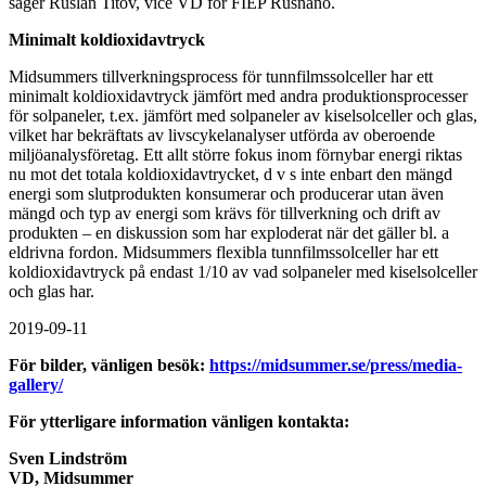
säger Ruslan Titov, vice VD för FIEP Rusnano.
Minimalt koldioxidavtryck
Midsummers tillverkningsprocess för tunnfilmssolceller har ett
minimalt koldioxidavtryck jämfört med andra produktionsprocesser
för solpaneler, t.ex. jämfört med solpaneler av kiselsolceller och glas,
vilket har bekräftats av livscykelanalyser utförda av oberoende
miljöanalysföretag. Ett allt större fokus inom förnybar energi riktas
nu mot det totala koldioxidavtrycket, d v s inte enbart den mängd
energi som slutprodukten konsumerar och producerar utan även
mängd och typ av energi som krävs för tillverkning och drift av
produkten – en diskussion som har exploderat när det gäller bl. a
eldrivna fordon. Midsummers flexibla tunnfilmssolceller har ett
koldioxidavtryck på endast 1/10 av vad solpaneler med kiselsolceller
och glas har.
2019-09-11
För bilder, vänligen besök:
https://midsummer.se/press/media-
gallery/
För ytterligare information vänligen kontakta:
Sven Lindström
VD, Midsummer