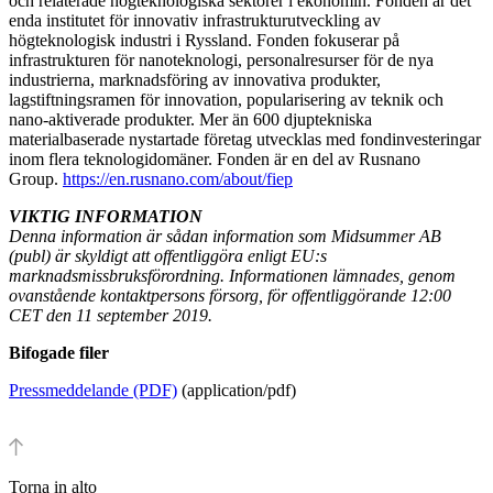
och relaterade högteknologiska sektorer i ekonomin. Fonden är det
enda institutet för innovativ infrastrukturutveckling av
högteknologisk industri i Ryssland. Fonden fokuserar på
infrastrukturen för nanoteknologi, personalresurser för de nya
industrierna, marknadsföring av innovativa produkter,
lagstiftningsramen för innovation, popularisering av teknik och
nano-aktiverade produkter. Mer än 600 djuptekniska
materialbaserade nystartade företag utvecklas med fondinvesteringar
inom flera teknologidomäner. Fonden är en del av Rusnano
Group.
https://en.rusnano.com/about/fiep
VIKTIG INFORMATION
Denna information är sådan information som Midsummer AB
(publ) är skyldigt att offentliggöra enligt EU:s
marknadsmissbruksförordning. Informationen lämnades, genom
ovanstående kontaktpersons försorg, för offentliggörande 12:00
CET den 11 september 2019.
Bifogade filer
Pressmeddelande (PDF)
(application/pdf)
Torna in alto